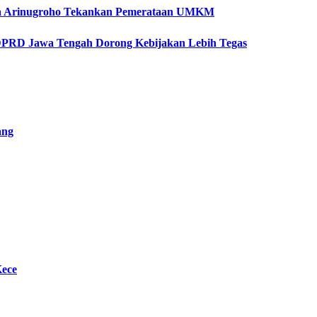
etya Arinugroho Tekankan Pemerataan UMKM
 DPRD Jawa Tengah Dorong Kebijakan Lebih Tegas
ang
Kece