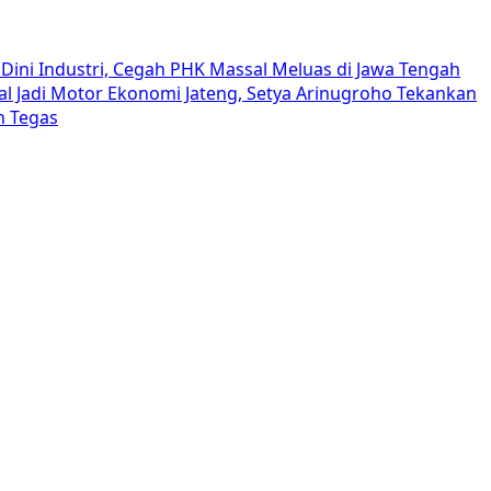
Dini Industri, Cegah PHK Massal Meluas di Jawa Tengah
al Jadi Motor Ekonomi Jateng, Setya Arinugroho Tekankan
h Tegas