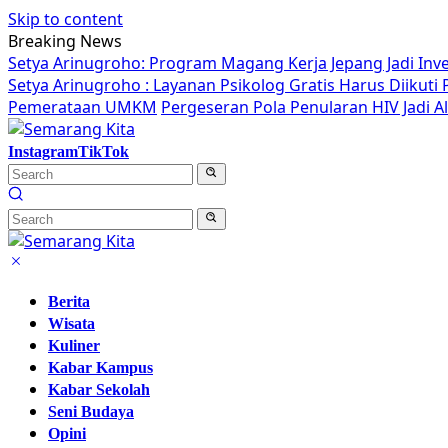
Skip to content
Breaking News
Setya Arinugroho: Program Magang Kerja Jepang Jadi Inv
Setya Arinugroho : Layanan Psikolog Gratis Harus Diikut
Pemerataan UMKM
Pergeseran Pola Penularan HIV Jadi 
Instagram
TikTok
Berita
Wisata
Kuliner
Kabar Kampus
Kabar Sekolah
Seni Budaya
Opini