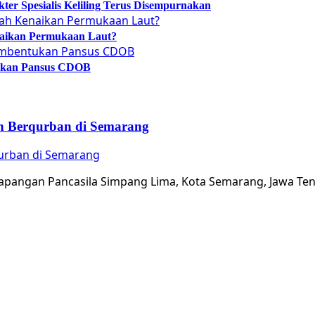
er Spesialis Keliling Terus Disempurnakan
naikan Permukaan Laut?
tukan Pansus CDOB
an Berqurban di Semarang
qurban di Semarang
apangan Pancasila Simpang Lima, Kota Semarang, Jawa Teng