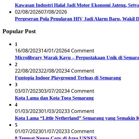
Kawasan Industri Halal Jadi Motor Ekonomi Jateng, S
02/08/2026
07/08/2026
Pergeseran Pola Penularan HIV Jadi Alarm Baru, Wakil
Popular Post
1
16/08/2023
14/01/2026
4 Comment
Microlibrary Warak Kayu – Perpustakaan Unik di Semar
2
22/08/2023
22/08/2023
4 Comment
Funtopia Indoor Playground Terluas di Semarang
3
03/07/2023
03/07/2023
4 Comment
Kota Lama dan Kota Toea Semarang
4
01/03/2023
01/03/2023
3 Comment
Kota Lama “Little Netherland” Semarang yang Semakin 
5
01/07/2023
01/07/2023
3 Comment
8 Tempat Nugas Cozy di Area UNNES