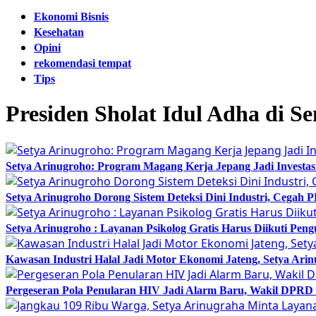
Ekonomi Bisnis
Kesehatan
Opini
rekomendasi tempat
Tips
Presiden Sholat Idul Adha di S
Setya Arinugroho: Program Magang Kerja Jepang Jadi Investa
Setya Arinugroho Dorong Sistem Deteksi Dini Industri, Cegah
Setya Arinugroho : Layanan Psikolog Gratis Harus Diikuti Pen
Kawasan Industri Halal Jadi Motor Ekonomi Jateng, Setya 
Pergeseran Pola Penularan HIV Jadi Alarm Baru, Wakil DPRD