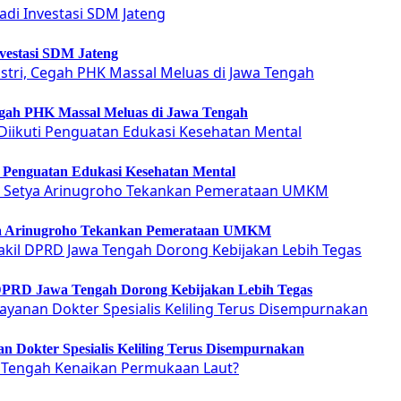
vestasi SDM Jateng
Cegah PHK Massal Meluas di Jawa Tengah
ti Penguatan Edukasi Kesehatan Mental
etya Arinugroho Tekankan Pemerataan UMKM
 DPRD Jawa Tengah Dorong Kebijakan Lebih Tegas
 Dokter Spesialis Keliling Terus Disempurnakan