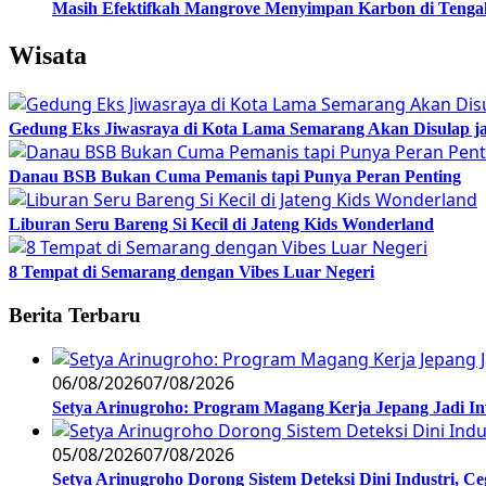
Masih Efektifkah Mangrove Menyimpan Karbon di Teng
Wisata
Gedung Eks Jiwasraya di Kota Lama Semarang Akan Disulap j
Danau BSB Bukan Cuma Pemanis tapi Punya Peran Penting
Liburan Seru Bareng Si Kecil di Jateng Kids Wonderland
8 Tempat di Semarang dengan Vibes Luar Negeri
Berita Terbaru
06/08/2026
07/08/2026
Setya Arinugroho: Program Magang Kerja Jepang Jadi In
05/08/2026
07/08/2026
Setya Arinugroho Dorong Sistem Deteksi Dini Industri, 