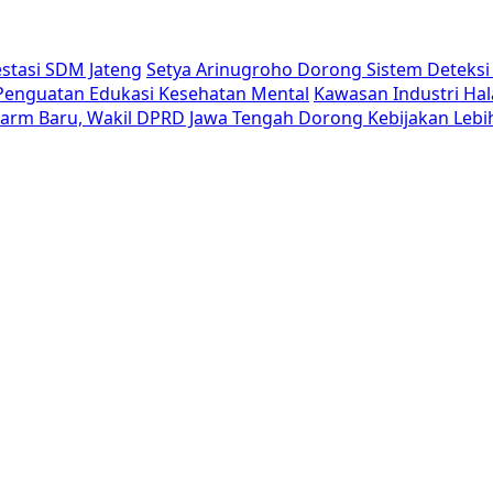
estasi SDM Jateng
Setya Arinugroho Dorong Sistem Deteksi 
i Penguatan Edukasi Kesehatan Mental
Kawasan Industri Hal
Alarm Baru, Wakil DPRD Jawa Tengah Dorong Kebijakan Lebi