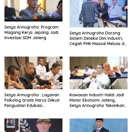
Setya Arinugroho: Program
Magang Kerja Jepang Jadi
Setya Arinugroho Dorong
Investasi SDM Jateng
Sistem Deteksi Dini Industri,
Cegah PHK Massal Meluas di
Jawa Tengah
Setya Arinugroho : Layanan
Kawasan Industri Halal Jadi
Psikolog Gratis Harus Diikuti
Motor Ekonomi Jateng,
Penguatan Edukasi
Setya Arinugroho Tekankan
Kesehatan Mental
Pemerataan UMKM