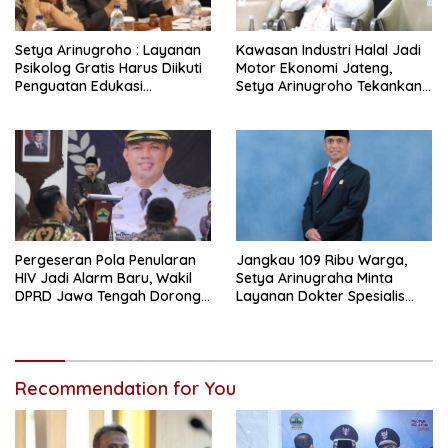
Setya Arinugroho : Layanan
Kawasan Industri Halal Jadi
Psikolog Gratis Harus Diikuti
Motor Ekonomi Jateng,
Penguatan Edukasi
Setya Arinugroho Tekankan
Kesehatan Mental
Pemerataan UMKM
Pergeseran Pola Penularan
Jangkau 109 Ribu Warga,
HIV Jadi Alarm Baru, Wakil
Setya Arinugraha Minta
DPRD Jawa Tengah Dorong
Layanan Dokter Spesialis
Kebijakan Lebih Tegas
Keliling Terus Disempurnakan
Recommendation for You