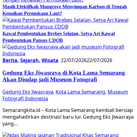
Masih Efektifkah Mangrove Menyimpan Karbon di Tengah
Kenaikan Permukaan Laut?
Kawal Pembentukan Brebes Selatan, Setya Ari Kawal
Pembentukan Pansus CDOB
Berita
,
Sejarah
,
Wisata
22/07/2026
22/07/2026
Gedung Eks Jiwasraya di Kota Lama Semarang
Akan Disulap jadi Museum Fotografi
Gedung Eks Jiwasraya
,
Kota Lama Semarang
,
Museum
Fotografi Indonesia
Semarangkita.id – Kota Lama Semarang kembali bersiap
mengahadirkan destinasi baru lur. Gedung Eks Jiwasraya
yang…