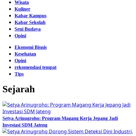
Wisata
Kuliner
Kabar Kampus
Kabar Sekolah
Seni Budaya
Opini
Ekonomi Bisnis
Kesehatan
Opini
rekomendasi tempat
Tips
Sejarah
Setya Arinugroho: Program Magang Kerja Jepang Jadi
Investasi SDM Jateng