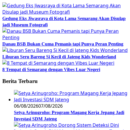
Gedung Eks Jiwasraya di Kota Lama Semarang Akan Disulap
jadi Museum Fotografi
Danau BSB Bukan Cuma Pemanis tapi Punya Peran Penting
Liburan Seru Bareng Si Kecil di Jateng Kids Wonderland
8 Tempat di Semarang dengan Vibes Luar Negeri
Berita Terbaru
06/08/2026
07/08/2026
Setya Arinugroho: Program Magang Kerja Jepang Jadi
Investasi SDM Jateng