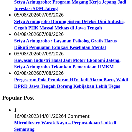
Setya Arinugroho: Program Magang Kerja Jepang Jadi
Investasi SDM Jateng
05/08/2026
07/08/2026
Setya Arinugroho Dorong Sistem Deteksi Dini Industri,
Cegah PHK Massal Meluas di Jawa Tengah
04/08/2026
07/08/2026
Setya Arinugroho : Layanan Psikolog Gratis Harus
Diikuti Penguatan Edukasi Kesehatan Mental
03/08/2026
07/08/2026
Kawasan Industri Halal Jadi Motor Ekonomi Jateng,
Setya Arinugroho Tekankan Pemerataan UMKM
02/08/2026
07/08/2026
Pergeseran Pola Penularan HIV Jadi Alarm Baru, Wakil
DPRD Jawa Tengah Dorong Kebijakan Lebih Tegas
Popular Post
1
16/08/2023
14/01/2026
4 Comment
Microlibrary Warak Kayu – Perpustakaan Unik di
Semarang