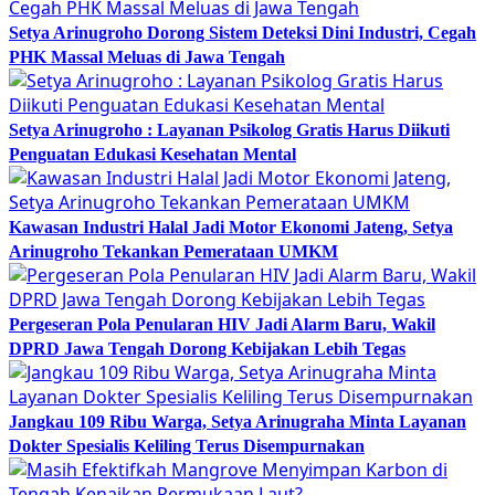
Setya Arinugroho Dorong Sistem Deteksi Dini Industri, Cegah
PHK Massal Meluas di Jawa Tengah
Setya Arinugroho : Layanan Psikolog Gratis Harus Diikuti
Penguatan Edukasi Kesehatan Mental
Kawasan Industri Halal Jadi Motor Ekonomi Jateng, Setya
Arinugroho Tekankan Pemerataan UMKM
Pergeseran Pola Penularan HIV Jadi Alarm Baru, Wakil
DPRD Jawa Tengah Dorong Kebijakan Lebih Tegas
Jangkau 109 Ribu Warga, Setya Arinugraha Minta Layanan
Dokter Spesialis Keliling Terus Disempurnakan