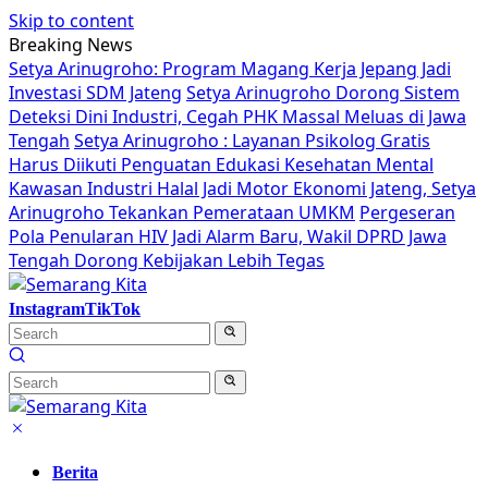
Skip to content
Breaking News
Setya Arinugroho: Program Magang Kerja Jepang Jadi
Investasi SDM Jateng
Setya Arinugroho Dorong Sistem
Deteksi Dini Industri, Cegah PHK Massal Meluas di Jawa
Tengah
Setya Arinugroho : Layanan Psikolog Gratis
Harus Diikuti Penguatan Edukasi Kesehatan Mental
Kawasan Industri Halal Jadi Motor Ekonomi Jateng, Setya
Arinugroho Tekankan Pemerataan UMKM
Pergeseran
Pola Penularan HIV Jadi Alarm Baru, Wakil DPRD Jawa
Tengah Dorong Kebijakan Lebih Tegas
Instagram
TikTok
Berita