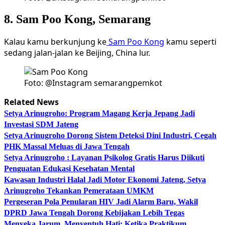
8. Sam Poo Kong, Semarang
Kalau kamu berkunjung ke
Sam Poo Kong
kamu seperti
sedang jalan-jalan ke Beijing, China lur.
Foto: @Instagram semarangpemkot
Related News
Setya Arinugroho: Program Magang Kerja Jepang Jadi
Investasi SDM Jateng
Setya Arinugroho Dorong Sistem Deteksi Dini Industri, Cegah
PHK Massal Meluas di Jawa Tengah
Setya Arinugroho : Layanan Psikolog Gratis Harus Diikuti
Penguatan Edukasi Kesehatan Mental
Kawasan Industri Halal Jadi Motor Ekonomi Jateng, Setya
Arinugroho Tekankan Pemerataan UMKM
Pergeseran Pola Penularan HIV Jadi Alarm Baru, Wakil
DPRD Jawa Tengah Dorong Kebijakan Lebih Tegas
Menyeka Jarum, Menyentuh Hati: Ketika Praktikum