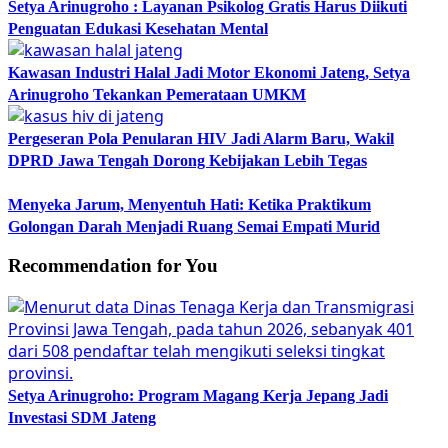
Setya Arinugroho : Layanan Psikolog Gratis Harus Diikuti
Penguatan Edukasi Kesehatan Mental
Kawasan Industri Halal Jadi Motor Ekonomi Jateng, Setya
Arinugroho Tekankan Pemerataan UMKM
Pergeseran Pola Penularan HIV Jadi Alarm Baru, Wakil
DPRD Jawa Tengah Dorong Kebijakan Lebih Tegas
Menyeka Jarum, Menyentuh Hati: Ketika Praktikum
Golongan Darah Menjadi Ruang Semai Empati Murid
Recommendation for You
Setya Arinugroho: Program Magang Kerja Jepang Jadi
Investasi SDM Jateng