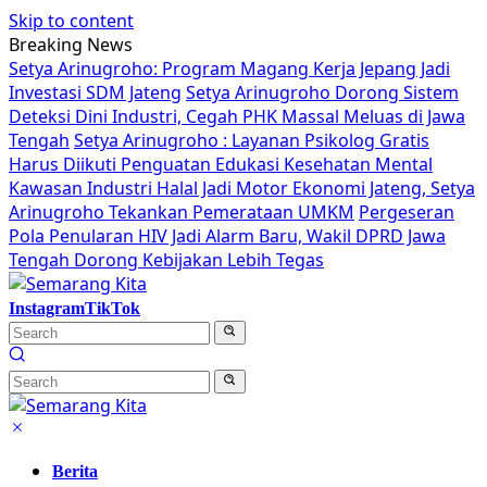
Skip to content
Breaking News
Setya Arinugroho: Program Magang Kerja Jepang Jadi
Investasi SDM Jateng
Setya Arinugroho Dorong Sistem
Deteksi Dini Industri, Cegah PHK Massal Meluas di Jawa
Tengah
Setya Arinugroho : Layanan Psikolog Gratis
Harus Diikuti Penguatan Edukasi Kesehatan Mental
Kawasan Industri Halal Jadi Motor Ekonomi Jateng, Setya
Arinugroho Tekankan Pemerataan UMKM
Pergeseran
Pola Penularan HIV Jadi Alarm Baru, Wakil DPRD Jawa
Tengah Dorong Kebijakan Lebih Tegas
Instagram
TikTok
Berita