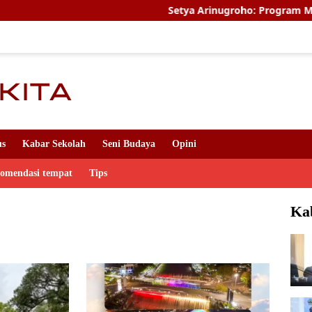
Setya Arinugroho: Program Magang Kerja
us
Kabar Sekolah
Seni Budaya
Opini
komendasi tempat
Tips
Ka