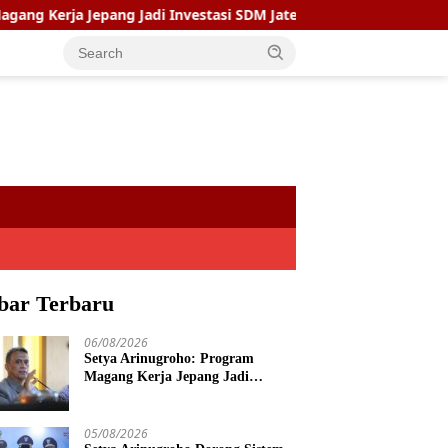
 Jepang Jadi Investasi SDM Jateng
Setya Arinugroho Do
bar Terbaru
06/08/2026
Setya Arinugroho: Program
Magang Kerja Jepang Jadi
Investasi SDM Jateng
05/08/2026