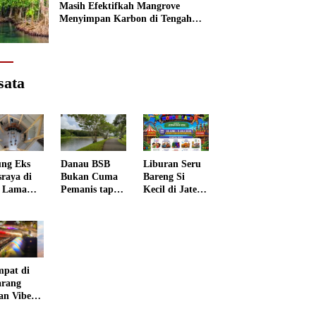
Masih Efektifkah Mangrove
Menyimpan Karbon di Tengah
Kenaikan Permukaan Laut?
sata
ng Eks
Liburan Seru
Danau BSB
sraya di
Bareng Si
Bukan Cuma
 Lama
Kecil di Jateng
Pemanis tapi
rang
Kids
Punya Peran
 Disulap
Wonderland
Penting
 Museum
grafi
mpat di
rang
an Vibes
 Negeri