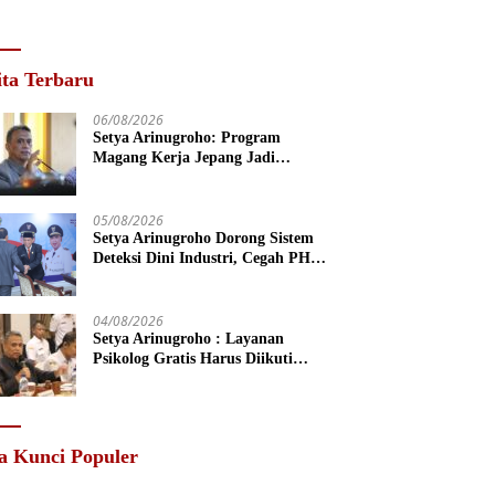
ita Terbaru
06/08/2026
Setya Arinugroho: Program
Magang Kerja Jepang Jadi
Investasi SDM Jateng
05/08/2026
Setya Arinugroho Dorong Sistem
Deteksi Dini Industri, Cegah PHK
Massal Meluas di Jawa Tengah
04/08/2026
Setya Arinugroho : Layanan
Psikolog Gratis Harus Diikuti
Penguatan Edukasi Kesehatan
Mental
a Kunci Populer