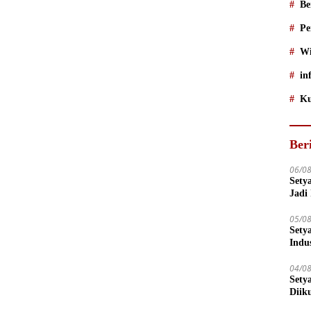
Be
Pe
Wi
in
Ku
Ber
06/0
Sety
Jadi
05/0
Sety
Indu
04/0
Sety
Diik