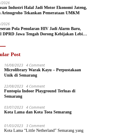
8/2026
san Industri Halal Jadi Motor Ekonomi Jateng,
a Arinugroho Tekankan Pemerataan UMKM
8/2026
eseran Pola Penularan HIV Jadi Alarm Baru,
l DPRD Jawa Tengah Dorong Kebijakan Lebih
s
ular Post
16/08/2023
4 Comment
Microlibrary Warak Kayu – Perpustakaan
Unik di Semarang
22/08/2023
4 Comment
Funtopia Indoor Playground Terluas di
Semarang
03/07/2023
4 Comment
Kota Lama dan Kota Toea Semarang
01/03/2023
3 Comment
Kota Lama “Little Netherland” Semarang yang