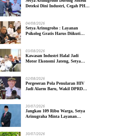
Setya Arinugroho Dorong Sistem
Deteksi Dini Industri, Cegah PHK
Massal Meluas di Jawa Tengah
04/08/2026
Setya Arinugroho : Layanan
Psikolog Gratis Harus Diikuti
Penguatan Edukasi Kesehatan
Mental
03/08/2026
Kawasan Industri Halal Jadi
Motor Ekonomi Jateng, Setya
Arinugroho Tekankan
Pemerataan UMKM
02/08/2026
Pergeseran Pola Penularan HIV
Jadi Alarm Baru, Wakil DPRD
Jawa Tengah Dorong Kebijakan
Lebih Tegas
30/07/2026
Jangkau 109 Ribu Warga, Setya
Arinugraha Minta Layanan
Dokter Spesialis Keliling Terus
Disempurnakan
30/07/2026