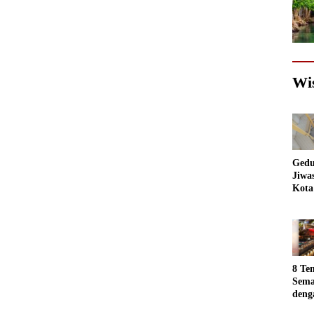
Wi
Gedu
Jiwa
Kota
Sema
Akan
jadi
Foto
8 Te
Sema
deng
Luar