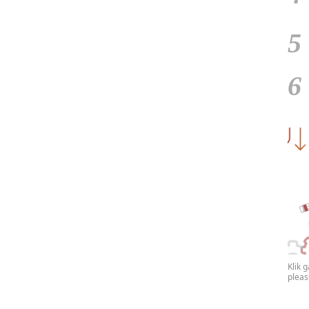
5
6
Klik 
plea