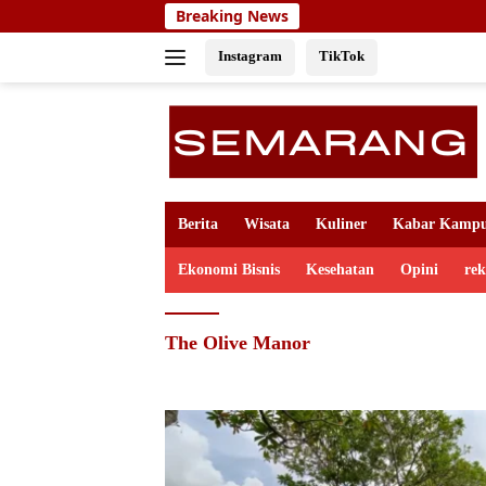
Skip
Breaking News
to
content
Instagram
TikTok
Berita
Wisata
Kuliner
Kabar Kamp
Ekonomi Bisnis
Kesehatan
Opini
re
The Olive Manor