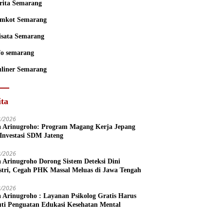
rita Semarang
mkot Semarang
sata Semarang
fo semarang
liner Semarang
ita
8/2026
a Arinugroho: Program Magang Kerja Jepang
 Investasi SDM Jateng
8/2026
a Arinugroho Dorong Sistem Deteksi Dini
stri, Cegah PHK Massal Meluas di Jawa Tengah
8/2026
a Arinugroho : Layanan Psikolog Gratis Harus
uti Penguatan Edukasi Kesehatan Mental