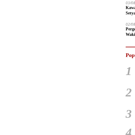
03/0
Kawa
Sety
02/0
Perg
Waki
Tega
Pop
1
2
3
4