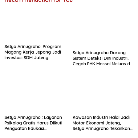
Setya Arinugroho: Program
Magang Kerja Jepang Jadi
Setya Arinugroho Dorong
Investasi SDM Jateng
Sistem Deteksi Dini Industri,
Cegah PHK Massal Meluas di
Jawa Tengah
Setya Arinugroho : Layanan
Kawasan Industri Halal Jadi
Psikolog Gratis Harus Diikuti
Motor Ekonomi Jateng,
Penguatan Edukasi
Setya Arinugroho Tekankan
Kesehatan Mental
Pemerataan UMKM