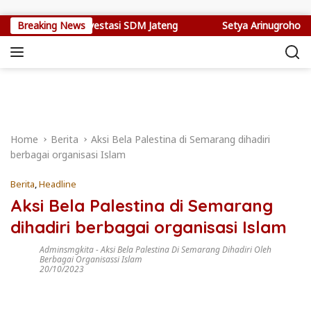
Skip to content
Jepang Jadi Investasi SDM Jateng
Breaking News
Setya Arinugroho Dorong
Home
Berita
Aksi Bela Palestina di Semarang dihadiri
berbagai organisasi Islam
Berita
,
Headline
Aksi Bela Palestina di Semarang
dihadiri berbagai organisasi Islam
Adminsmgkita
-
Aksi Bela Palestina Di Semarang Dihadiri Oleh
Berbagai Organisassi Islam
20/10/2023