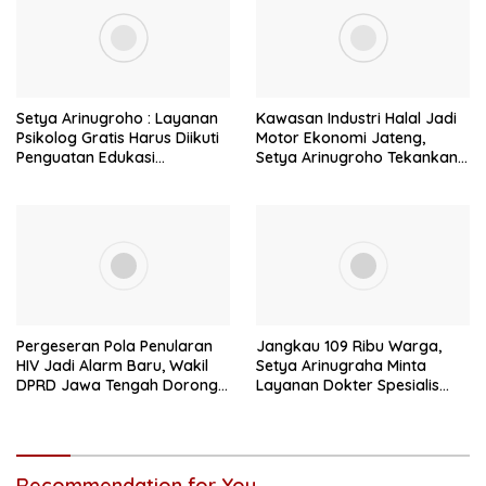
Setya Arinugroho : Layanan
Kawasan Industri Halal Jadi
Psikolog Gratis Harus Diikuti
Motor Ekonomi Jateng,
Penguatan Edukasi
Setya Arinugroho Tekankan
Kesehatan Mental
Pemerataan UMKM
Pergeseran Pola Penularan
Jangkau 109 Ribu Warga,
HIV Jadi Alarm Baru, Wakil
Setya Arinugraha Minta
DPRD Jawa Tengah Dorong
Layanan Dokter Spesialis
Kebijakan Lebih Tegas
Keliling Terus Disempurnakan
Recommendation for You