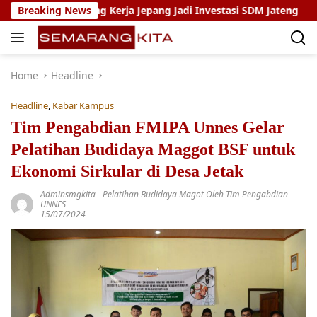
Skip
m Magang Kerja Jepang Jadi Investasi SDM Jateng
Breaking News
Setya
to
content
Home
Headline
Headline
,
Kabar Kampus
Tim Pengabdian FMIPA Unnes Gelar
Pelatihan Budidaya Maggot BSF untuk
Ekonomi Sirkular di Desa Jetak
Adminsmgkita
-
Pelatihan Budidaya Magot Oleh Tim Pengabdian
UNNES
15/07/2024