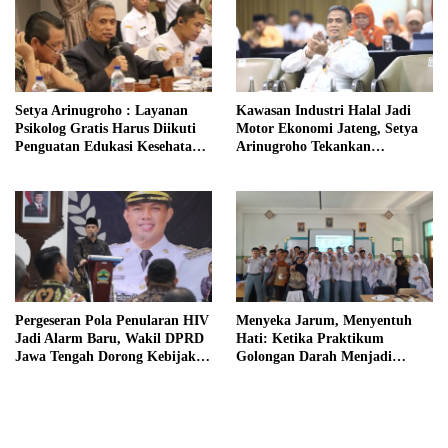
Setya Arinugroho : Layanan
Kawasan Industri Halal Jadi
Psikolog Gratis Harus Diikuti
Motor Ekonomi Jateng, Setya
Penguatan Edukasi Kesehatan
Arinugroho Tekankan
Mental
Pemerataan UMKM
Pergeseran Pola Penularan HIV
Menyeka Jarum, Menyentuh
Jadi Alarm Baru, Wakil DPRD
Hati: Ketika Praktikum
Jawa Tengah Dorong Kebijakan
Golongan Darah Menjadi
Lebih Tegas
Ruang Semai Empati Murid