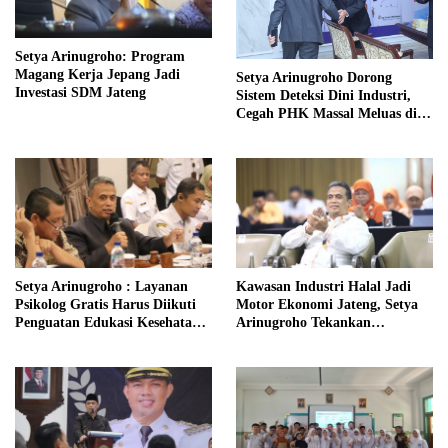
Setya Arinugroho: Program
Magang Kerja Jepang Jadi
Setya Arinugroho Dorong
Investasi SDM Jateng
Sistem Deteksi Dini Industri,
Cegah PHK Massal Meluas di
Jawa Tengah
Setya Arinugroho : Layanan
Kawasan Industri Halal Jadi
Psikolog Gratis Harus Diikuti
Motor Ekonomi Jateng, Setya
Penguatan Edukasi Kesehatan
Arinugroho Tekankan
Mental
Pemerataan UMKM