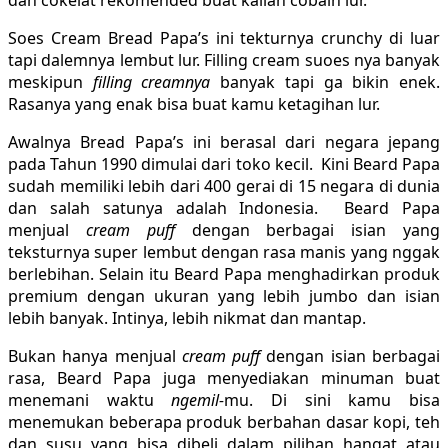
Soes Cream Bread Papa’s ini tekturnya crunchy di luar
tapi dalemnya lembut lur. Filling cream suoes nya banyak
meskipun
filling creamnya
banyak tapi ga bikin enek.
Rasanya yang enak bisa buat kamu ketagihan lur.
Awalnya Bread Papa’s ini berasal dari negara jepang
pada Tahun 1990 dimulai dari toko kecil. Kini Beard Papa
sudah memiliki lebih dari 400 gerai di 15 negara di dunia
dan salah satunya adalah Indonesia. Beard Papa
menjual
cream puff
dengan berbagai isian yang
teksturnya super lembut dengan rasa manis yang nggak
berlebihan. Selain itu Beard Papa menghadirkan produk
premium dengan ukuran yang lebih jumbo dan isian
lebih banyak. Intinya, lebih nikmat dan mantap.
Bukan hanya menjual
cream puff
dengan isian berbagai
rasa, Beard Papa juga menyediakan minuman buat
menemani waktu
ngemil-
mu. Di sini kamu bisa
menemukan beberapa produk berbahan dasar kopi, teh
dan susu yang bisa dibeli dalam pilihan hangat atau