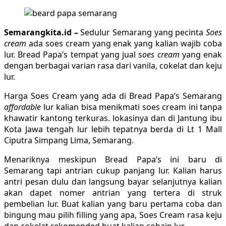
Semarangkita.id –
Sedulur Semarang yang pecinta
Soes
cream
ada soes cream yang enak yang kalian wajib coba
lur. Bread Papa’s tempat yang jual s
oes cream
yang enak
dengan berbagai varian rasa dari vanila, cokelat dan keju
lur.
Harga Soes Cream yang ada di Bread Papa’s Semarang
affordable
lur kalian bisa menikmati soes cream ini tanpa
khawatir kantong terkuras. lokasinya dan di Jantung ibu
Kota Jawa tengah lur lebih tepatnya berda di Lt 1 Mall
Ciputra Simpang Lima, Semarang.
Menariknya meskipun Bread Papa’s ini baru di
Semarang tapi antrian cukup panjang lur. Kalian harus
antri pesan dulu dan langsung bayar selanjutnya kalian
akan dapet nomer antrian yang tertera di struk
pembelian lur. Buat kalian yang baru pertama coba dan
bingung mau pilih filling yang apa, Soes Cream rasa keju
dan cokelat rekomended buat kalian cobain lur.