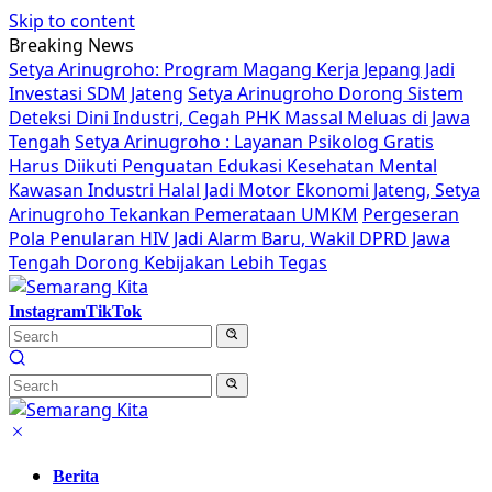
Skip to content
Breaking News
Setya Arinugroho: Program Magang Kerja Jepang Jadi
Investasi SDM Jateng
Setya Arinugroho Dorong Sistem
Deteksi Dini Industri, Cegah PHK Massal Meluas di Jawa
Tengah
Setya Arinugroho : Layanan Psikolog Gratis
Harus Diikuti Penguatan Edukasi Kesehatan Mental
Kawasan Industri Halal Jadi Motor Ekonomi Jateng, Setya
Arinugroho Tekankan Pemerataan UMKM
Pergeseran
Pola Penularan HIV Jadi Alarm Baru, Wakil DPRD Jawa
Tengah Dorong Kebijakan Lebih Tegas
Instagram
TikTok
Berita