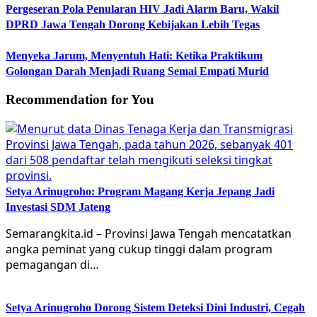
Pergeseran Pola Penularan HIV Jadi Alarm Baru, Wakil
DPRD Jawa Tengah Dorong Kebijakan Lebih Tegas
Menyeka Jarum, Menyentuh Hati: Ketika Praktikum
Golongan Darah Menjadi Ruang Semai Empati Murid
Recommendation for You
Setya Arinugroho: Program Magang Kerja Jepang Jadi
Investasi SDM Jateng
Semarangkita.id – Provinsi Jawa Tengah mencatatkan
angka peminat yang cukup tinggi dalam program
pemagangan di…
Setya Arinugroho Dorong Sistem Deteksi Dini Industri, Cegah