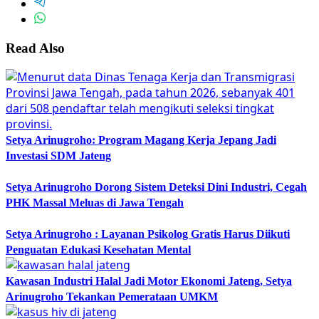
Read Also
Setya Arinugroho: Program Magang Kerja Jepang Jadi
Investasi SDM Jateng
Setya Arinugroho Dorong Sistem Deteksi Dini Industri, Cegah
PHK Massal Meluas di Jawa Tengah
Setya Arinugroho : Layanan Psikolog Gratis Harus Diikuti
Penguatan Edukasi Kesehatan Mental
Kawasan Industri Halal Jadi Motor Ekonomi Jateng, Setya
Arinugroho Tekankan Pemerataan UMKM