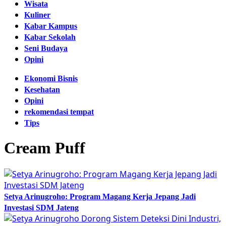
Wisata
Kuliner
Kabar Kampus
Kabar Sekolah
Seni Budaya
Opini
Ekonomi Bisnis
Kesehatan
Opini
rekomendasi tempat
Tips
Cream Puff
Setya Arinugroho: Program Magang Kerja Jepang Jadi
Investasi SDM Jateng