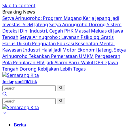
Skip to content
Breaking News
Setya Arinugroho: Program Magang Kerja Jepang Jadi
Investasi SDM Jateng
Setya Arinugroho Dorong Sistem
Deteksi Dini Industri, Cegah PHK Massal Meluas di Jawa
Tengah
Setya Arinugroho : Layanan Psikolog Gratis
Harus Diikuti Penguatan Edukasi Kesehatan Mental
Kawasan Industri Halal Jadi Motor Ekonomi Jateng, Setya
Arinugroho Tekankan Pemerataan UMKM
Pergeseran
Pola Penularan HIV Jadi Alarm Baru, Wakil DPRD Jawa
Tengah Dorong Kebijakan Lebih Tegas
Instagram
TikTok
Berita