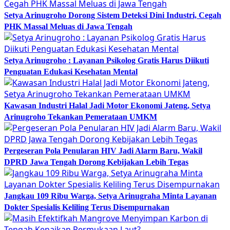
Setya Arinugroho Dorong Sistem Deteksi Dini Industri, Cegah
PHK Massal Meluas di Jawa Tengah
Setya Arinugroho : Layanan Psikolog Gratis Harus Diikuti
Penguatan Edukasi Kesehatan Mental
Kawasan Industri Halal Jadi Motor Ekonomi Jateng, Setya
Arinugroho Tekankan Pemerataan UMKM
Pergeseran Pola Penularan HIV Jadi Alarm Baru, Wakil
DPRD Jawa Tengah Dorong Kebijakan Lebih Tegas
Jangkau 109 Ribu Warga, Setya Arinugraha Minta Layanan
Dokter Spesialis Keliling Terus Disempurnakan