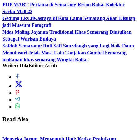
POP MART Pertama di Semarang Resmi Buka, Kolektor
Serbu Mall 23
Gedung Eks Jiwasraya di Kota Lama Semarang Akan Disulap
jadi Museum Fotografi
Ndas Maling Jajanan Tradisional Khas Semarang Diusulkan
Sebagai Warisan Budaya
Sofdoh Semarang: Roti Soft Sourdough yang Lagi Naik Daun
Menulusuri Jejak Masa Lalu Tanjakan Gombel Semarang
makanan khas semarang
Wingko Babat
Writer: Dila
Editor: Asiah
Read Also
Menyeka Jarum, Menyentuh Hati: Ketika Praktikum