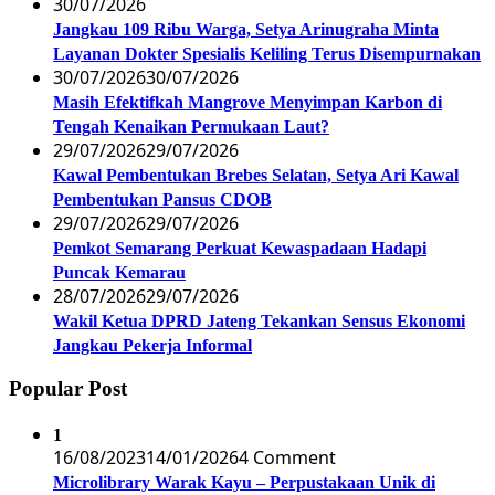
30/07/2026
Jangkau 109 Ribu Warga, Setya Arinugraha Minta
Layanan Dokter Spesialis Keliling Terus Disempurnakan
30/07/2026
30/07/2026
Masih Efektifkah Mangrove Menyimpan Karbon di
Tengah Kenaikan Permukaan Laut?
29/07/2026
29/07/2026
Kawal Pembentukan Brebes Selatan, Setya Ari Kawal
Pembentukan Pansus CDOB
29/07/2026
29/07/2026
Pemkot Semarang Perkuat Kewaspadaan Hadapi
Puncak Kemarau
28/07/2026
29/07/2026
Wakil Ketua DPRD Jateng Tekankan Sensus Ekonomi
Jangkau Pekerja Informal
Popular Post
1
16/08/2023
14/01/2026
4 Comment
Microlibrary Warak Kayu – Perpustakaan Unik di