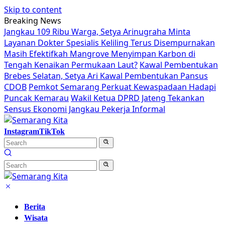
Skip to content
Breaking News
Jangkau 109 Ribu Warga, Setya Arinugraha Minta
Layanan Dokter Spesialis Keliling Terus Disempurnakan
Masih Efektifkah Mangrove Menyimpan Karbon di
Tengah Kenaikan Permukaan Laut?
Kawal Pembentukan
Brebes Selatan, Setya Ari Kawal Pembentukan Pansus
CDOB
Pemkot Semarang Perkuat Kewaspadaan Hadapi
Puncak Kemarau
Wakil Ketua DPRD Jateng Tekankan
Sensus Ekonomi Jangkau Pekerja Informal
Instagram
TikTok
Berita
Wisata