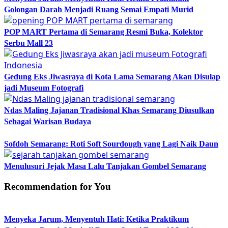
Golongan Darah Menjadi Ruang Semai Empati Murid
POP MART Pertama di Semarang Resmi Buka, Kolektor
Serbu Mall 23
Gedung Eks Jiwasraya di Kota Lama Semarang Akan Disulap
jadi Museum Fotografi
Ndas Maling Jajanan Tradisional Khas Semarang Diusulkan
Sebagai Warisan Budaya
Sofdoh Semarang: Roti Soft Sourdough yang Lagi Naik Daun
Menulusuri Jejak Masa Lalu Tanjakan Gombel Semarang
Recommendation for You
Menyeka Jarum, Menyentuh Hati: Ketika Praktikum