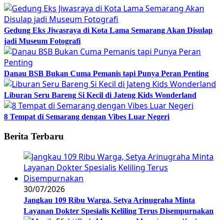
Gedung Eks Jiwasraya di Kota Lama Semarang Akan Disulap
jadi Museum Fotografi
Danau BSB Bukan Cuma Pemanis tapi Punya Peran Penting
Liburan Seru Bareng Si Kecil di Jateng Kids Wonderland
8 Tempat di Semarang dengan Vibes Luar Negeri
Berita Terbaru
30/07/2026
Jangkau 109 Ribu Warga, Setya Arinugraha Minta
Layanan Dokter Spesialis Keliling Terus Disempurnakan