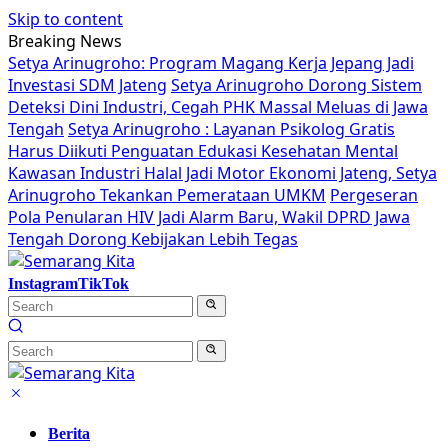
Skip to content
Breaking News
Setya Arinugroho: Program Magang Kerja Jepang Jadi
Investasi SDM Jateng
Setya Arinugroho Dorong Sistem
Deteksi Dini Industri, Cegah PHK Massal Meluas di Jawa
Tengah
Setya Arinugroho : Layanan Psikolog Gratis
Harus Diikuti Penguatan Edukasi Kesehatan Mental
Kawasan Industri Halal Jadi Motor Ekonomi Jateng, Setya
Arinugroho Tekankan Pemerataan UMKM
Pergeseran
Pola Penularan HIV Jadi Alarm Baru, Wakil DPRD Jawa
Tengah Dorong Kebijakan Lebih Tegas
Instagram
TikTok
Berita