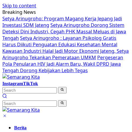
Skip to content
Breaking News
Setya Arinugroho: Program Magang Kerja Jepang Jadi
Investasi SDM Jateng
Setya Arinugroho Dorong Sistem
Deteksi Dini Industri, Cegah PHK Massal Meluas di Jawa
Tengah
Setya Arinugroho : Layanan Psikolog Gratis
Harus Diikuti Penguatan Edukasi Kesehatan Mental
Kawasan Industri Halal Jadi Motor Ekonomi Jateng, Setya
Arinugroho Tekankan Pemerataan UMKM
Pergeseran
Pola Penularan HIV Jadi Alarm Baru, Wakil DPRD Jawa
Tengah Dorong Kebijakan Lebih Tegas
Instagram
TikTok
Berita