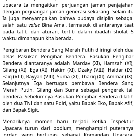
upacara Ia mengaitkan perjuangan jaman penjajahan
dengan perjuangan jaman generasi sekarang. Selain itu
Ia juga menyampaikan bahwa budaya disiplin sebagai
salah satu
value
Bina Amal, termasuk di antaranya taat
pada tatib dan aturan, tertib dalam ibadah sholat 5
waktu dimanapun kita berada.
Pengibaran Bendera Sang Merah Putih diiringi oleh dua
belas Pasukan Pengibar Bendera. Pasukan Pengibar
Bendera diantaranya adalah Mardav (XI), Hamzah (XI),
Gilang (XI), Ega (XI), Hakim (XI), Dzaky (VIII), Haidar (IX),
Faiq (VIII), Rayyan (VIII), Suma (XI), Thariq (XI), Ammar (IX).
Selanjutnya Ega bertugas pembawa Bendera Sang
Merah Putih, Gilang dan Suma sebagai pengerek tali
bendera. Sebelumnya Pasukan Pengibar Bendera dilatih
oleh dua TNI dan satu Polri, yaitu Bapak Eko, Bapak Afif,
dan Bapak Sigit.
Menariknya momen haru terjadi ketika Inspektur
Upacara turun dari podium, menghampiri puteranya
Jordan yang bertugas sebagai Komandan Upacara.