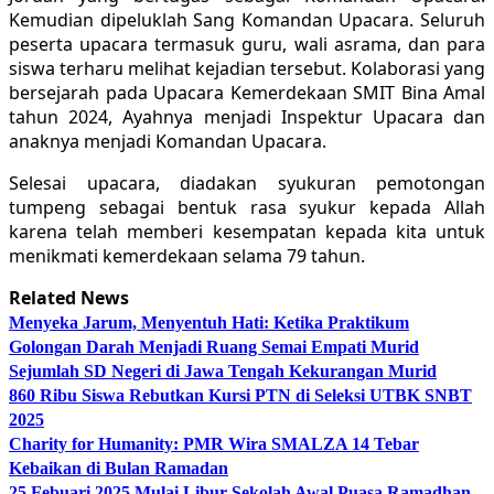
Kemudian dipeluklah Sang Komandan Upacara. Seluruh
peserta upacara termasuk guru, wali asrama, dan para
siswa terharu melihat kejadian tersebut. Kolaborasi yang
bersejarah pada Upacara Kemerdekaan SMIT Bina Amal
tahun 2024, Ayahnya menjadi Inspektur Upacara dan
anaknya menjadi Komandan Upacara.
Selesai upacara, diadakan syukuran pemotongan
tumpeng sebagai bentuk rasa syukur kepada Allah
karena telah memberi kesempatan kepada kita untuk
menikmati kemerdekaan selama 79 tahun.
Related News
Menyeka Jarum, Menyentuh Hati: Ketika Praktikum
Golongan Darah Menjadi Ruang Semai Empati Murid
Sejumlah SD Negeri di Jawa Tengah Kekurangan Murid
860 Ribu Siswa Rebutkan Kursi PTN di Seleksi UTBK SNBT
2025
Charity for Humanity: PMR Wira SMALZA 14 Tebar
Kebaikan di Bulan Ramadan
25 Febuari 2025 Mulai Libur Sekolah Awal Puasa Ramadhan