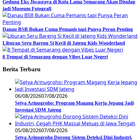
Gedung Eks Jiwasraya di Kota Lama Semarang Akan Disulap
jadi Museum Fotografi
Danau BSB Bukan Cuma Pemanis tapi Punya Peran Penting
Liburan Seru Bareng Si Kecil di Jateng Kids Wonderland
8 Tempat di Semarang dengan Vibes Luar Negeri
Berita Terbaru
06/08/2026
07/08/2026
Setya Arinugroho: Program Magang Kerja Jepang Jadi
Investasi SDM Jateng
05/08/2026
07/08/2026
Setya Arinugroho Dorong Sistem Deteksi Dini Industri,