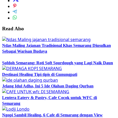
Read Also
Ndas Maling Jajanan Tradisional Khas Semarang Diusulkan
Sebagai Warisan Budaya
Sofdoh Semarang: Roti Soft Sourdough yang Lagi Naik Daun
Destinasi Healing Tipi-tipis di Gunungpati
Jelang Idul Adha, Ini 5 Ide Olahan Daging Qurban
Lentera Eatery & Pastry, Cafe Cocok untuk WFC di
Semarang
Ngopi Sambil Healing, 6 Cafe di Semarang dengan View