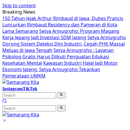
Skip to content
Breaking News
150 Tahun Jejak Arthur Rimbaud di Jawa, Dubes Prancis
Luncurkan Rimbaud Residency dan Pameran di Kota
Lama Semarang
Setya Arinugroho: Program Magang
Kerja Jepang Jadi Investasi SDM Jateng
Setya Arinugroho
Dorong Sistem Deteksi Dini Industri, Cegah PHK Massal
Meluas di Jawa Tengah
Setya Arinugroho : Layanan
Psikolog Gratis Harus Diikuti Penguatan Edukasi
Kesehatan Mental
Kawasan Industri Halal Jadi Motor
Ekonomi Jateng, Setya Arinugroho Tekankan
Pemerataan UMKM
Instagram
TikTok