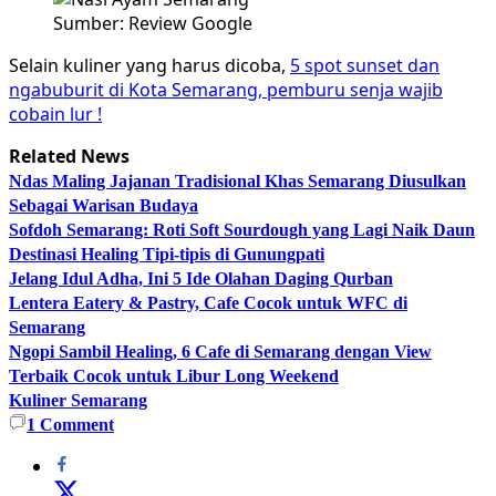
Sumber: Review Google
Selain kuliner yang harus dicoba,
5 spot sunset dan
ngabuburit di Kota Semarang, pemburu senja wajib
cobain lur !
Related News
Ndas Maling Jajanan Tradisional Khas Semarang Diusulkan
Sebagai Warisan Budaya
Sofdoh Semarang: Roti Soft Sourdough yang Lagi Naik Daun
Destinasi Healing Tipi-tipis di Gunungpati
Jelang Idul Adha, Ini 5 Ide Olahan Daging Qurban
Lentera Eatery & Pastry, Cafe Cocok untuk WFC di
Semarang
Ngopi Sambil Healing, 6 Cafe di Semarang dengan View
Terbaik Cocok untuk Libur Long Weekend
Kuliner Semarang
1
Comment