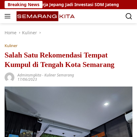
Skip
ng Kerja Jepang Jadi Investasi SDM Jateng
Breaking News
Setya Arinug
to
content
Home
Kuliner
Kuliner
Salah Satu Rekomendasi Tempat
Kumpul di Tengah Kota Semarang
Adminsmgkita
-
Kuliner Semarang
17/06/2023