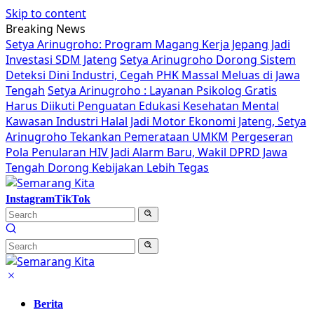
Skip to content
Breaking News
Setya Arinugroho: Program Magang Kerja Jepang Jadi
Investasi SDM Jateng
Setya Arinugroho Dorong Sistem
Deteksi Dini Industri, Cegah PHK Massal Meluas di Jawa
Tengah
Setya Arinugroho : Layanan Psikolog Gratis
Harus Diikuti Penguatan Edukasi Kesehatan Mental
Kawasan Industri Halal Jadi Motor Ekonomi Jateng, Setya
Arinugroho Tekankan Pemerataan UMKM
Pergeseran
Pola Penularan HIV Jadi Alarm Baru, Wakil DPRD Jawa
Tengah Dorong Kebijakan Lebih Tegas
Instagram
TikTok
Berita