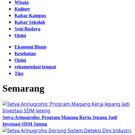
Wisata
Kuliner
Kabar Kampus
Kabar Sekolah
Seni Budaya
Opini
Ekonomi Bisnis
Kesehatan
Opini
rekomendasi tempat
Tips
Semarang
Setya Arinugroho: Program Magang Kerja Jepang Jadi
Investasi SDM Jateng