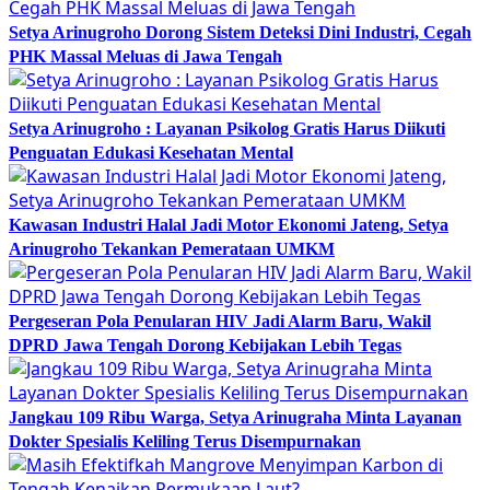
Setya Arinugroho Dorong Sistem Deteksi Dini Industri, Cegah
PHK Massal Meluas di Jawa Tengah
Setya Arinugroho : Layanan Psikolog Gratis Harus Diikuti
Penguatan Edukasi Kesehatan Mental
Kawasan Industri Halal Jadi Motor Ekonomi Jateng, Setya
Arinugroho Tekankan Pemerataan UMKM
Pergeseran Pola Penularan HIV Jadi Alarm Baru, Wakil
DPRD Jawa Tengah Dorong Kebijakan Lebih Tegas
Jangkau 109 Ribu Warga, Setya Arinugraha Minta Layanan
Dokter Spesialis Keliling Terus Disempurnakan