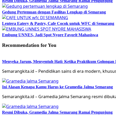
Resmi Dibuka, Gramedia Jalma Semarang Ramai Pengunjung
Gedung Pertemuan dengan Fasilitas Lengkap di Semarang
Lentera Eatery & Pastry, Cafe Cocok untuk WFC di Semarang
Embung UNNES, Jadi Spot Nyore Favorit Mahasiswa
Recommendation for You
Menyeka Jarum, Menyentuh Hati: Ketika Praktikum Golongan
Semarangkita.id – Pendidikan sains di era modern, khusu
Ini Alasan Kenapa Kamu Harus ke Gramedia Jalma Semarang
Semarangkita.id – Gramedia Jalma Semarang resmi dibuka 
Resmi Dibuka, Gramedia Jalma Semarang Ramai Pengunjung