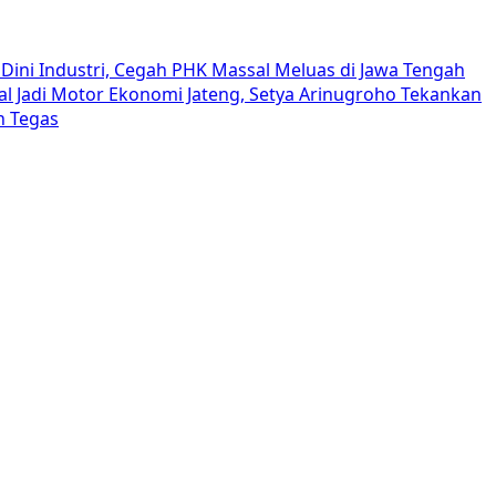
Dini Industri, Cegah PHK Massal Meluas di Jawa Tengah
al Jadi Motor Ekonomi Jateng, Setya Arinugroho Tekankan
h Tegas