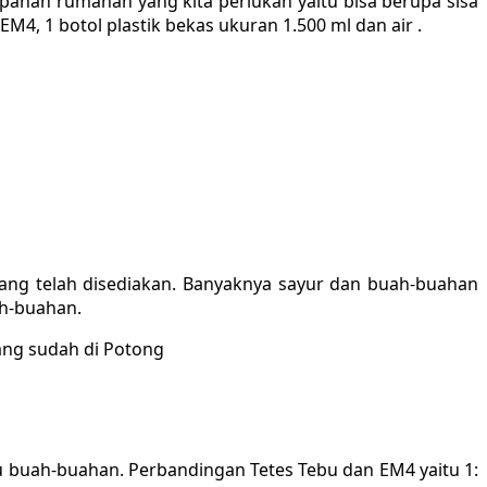
an rumahan yang kita perlukan yaitu bisa berupa sisa
M4, 1 botol plastik bekas ukuran 1.500 ml dan air .
ang telah disediakan. Banyaknya sayur dan buah-buahan
ah-buahan.
u buah-buahan. Perbandingan Tetes Tebu dan EM4 yaitu 1: