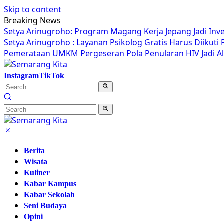
Skip to content
Breaking News
Setya Arinugroho: Program Magang Kerja Jepang Jadi Inv
Setya Arinugroho : Layanan Psikolog Gratis Harus Diikut
Pemerataan UMKM
Pergeseran Pola Penularan HIV Jadi 
Instagram
TikTok
Berita
Wisata
Kuliner
Kabar Kampus
Kabar Sekolah
Seni Budaya
Opini