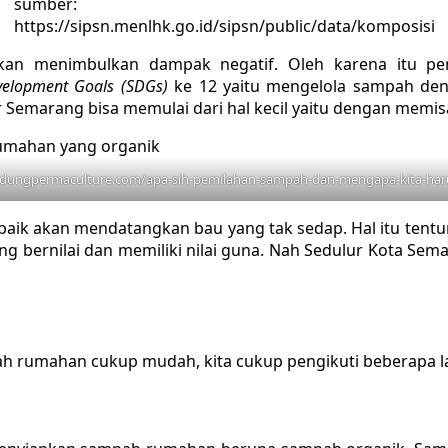
sumber:
https://sipsn.menlhk.go.id/sipsn/public/data/komposisi
kan menimbulkan dampak negatif. Oleh karena itu p
velopment Goals (SDGs)
ke 12 yaitu mengelola sampah den
r Semarang bisa memulai dari hal kecil yaitu dengan memi
ndungpermaculture.com/apa-sih-pemilahan-sampah-dan-mengapa-kita-har
n baik akan mendatangkan bau yang tak sedap. Hal itu ten
g bernilai dan memiliki nilai guna. Nah Sedulur Kota Sem
rumahan cukup mudah, kita cukup pengikuti beberapa lan