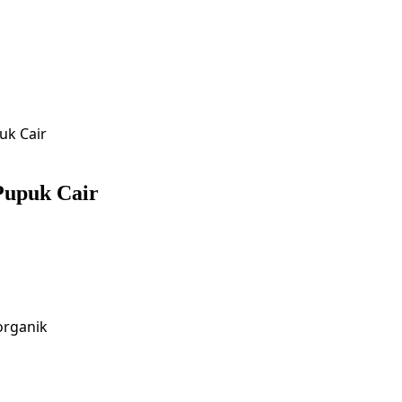
k Cair
upuk Cair
organik