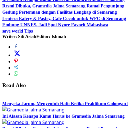
Resmi Dibuka, Gramedia Jalma Semarang Ramai Pengunjung
Gedung Pertemuan dengan Fasilitas Lengkap di Semarang
Lentera Eatery & Pastry, Cafe Cocok untuk WFC di Semarang
Embung UNNES, Jadi Spot Nyore Favorit Mahasiswa
save world
Tips
Writer: Siti Asiah
Editor: Ishmah
Read Also
Menyeka Jarum, Menyentuh Hati: Ketika Praktikum Golongan
Ini Alasan Kenapa Kamu Harus ke Gramedia Jalma Semarang