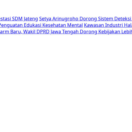
estasi SDM Jateng
Setya Arinugroho Dorong Sistem Deteksi 
i Penguatan Edukasi Kesehatan Mental
Kawasan Industri Hal
Alarm Baru, Wakil DPRD Jawa Tengah Dorong Kebijakan Lebi