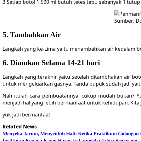
3 Setiap botol 1.500 ml butuh tetes tebu sebanyak 1 tutup
Sumber: Do
5. Tambahkan Air
Langkah yang ke-Lima yaitu menambahkan air kedalam bot
6. Diamkan Selama 14-21 hari
Langkah yang terakhir yaitu setelah ditambhakan air boto
untuk mengeluarkan gasnya. Tanda pupuk sudah jadi yai
Nah itulah cara pembuatannya, cukup mudah bukan? Y
menjadi hal yang lebih bermanfaat untuk kehidupan. Kit
yuk jadi bermanfaat!
Related News
Menyeka Jarum, Menyentuh Hati: Ketika Praktikum Golongan
Ini Alasan Kenapa Kamu Harus ke Gramedia Jalma Semarang