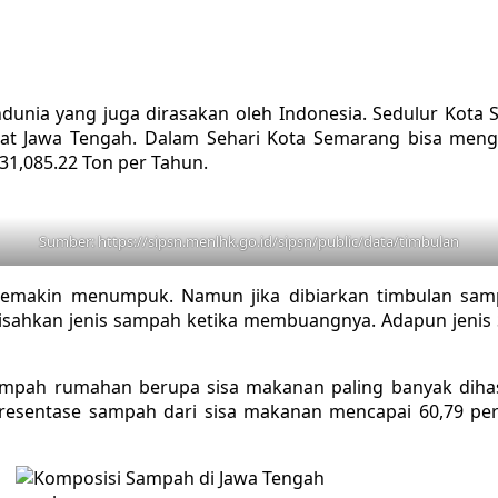
nia yang juga dirasakan oleh Indonesia. Sedulur Kota S
t Jawa Tengah. Dalam Sehari Kota Semarang bisa mengh
1,085.22 Ton per Tahun.
Sumber: https://sipsn.menlhk.go.id/sipsn/public/data/timbulan
 semakin menumpuk. Namun jika dibiarkan timbulan sam
isahkan jenis sampah ketika membuangnya. Adapun jenis
ampah rumahan berupa sisa makanan paling banyak dihas
esentase sampah dari sisa makanan mencapai 60,79 per