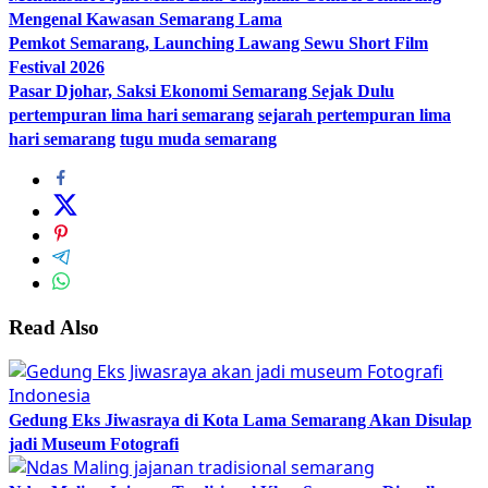
Mengenal Kawasan Semarang Lama
Pemkot Semarang, Launching Lawang Sewu Short Film
Festival 2026
Pasar Djohar, Saksi Ekonomi Semarang Sejak Dulu
pertempuran lima hari semarang
sejarah pertempuran lima
hari semarang
tugu muda semarang
Read Also
Gedung Eks Jiwasraya di Kota Lama Semarang Akan Disulap
jadi Museum Fotografi