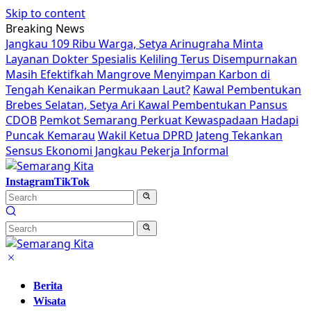
Skip to content
Breaking News
Jangkau 109 Ribu Warga, Setya Arinugraha Minta
Layanan Dokter Spesialis Keliling Terus Disempurnakan
Masih Efektifkah Mangrove Menyimpan Karbon di
Tengah Kenaikan Permukaan Laut?
Kawal Pembentukan
Brebes Selatan, Setya Ari Kawal Pembentukan Pansus
CDOB
Pemkot Semarang Perkuat Kewaspadaan Hadapi
Puncak Kemarau
Wakil Ketua DPRD Jateng Tekankan
Sensus Ekonomi Jangkau Pekerja Informal
Instagram
TikTok
Berita
Wisata