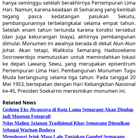
hanya seminggu setelah berakhirnya Pertempuran Lima
Hari. Namun, karena keadaan di Semarang yang kembali
tegang pasca kedatangan pasukan Sekutu,
pembangunannya terbelangkalai selama empat tahun.
Setelah enam tahun tertunda karena kondisi tersebut
(dan juga kekurangan biaya), akhirnya pembangunan
dimulai. Monumen ini awalnya berada di dekat Alun-Alun
Johar. Akan tetapi, Walikota Semarang Hadisoebeno
Sosrowerdojo memutuskan untuk memindahkan lokasi
ke depan Lawang Sewu, yang merupakan episentrum
Pertempuran Lima Hari. Pembangunan Monumen Tugu
Muda berlangsung selama tiga tahun. Pada tanggal 20
Mei 1953, bertepatan dengan Hari Kebangkitan Nasional
ke-45, Presiden Soekarno meresmikan monumen ini.
Related News
Gedung Eks Jiwasraya di Kota Lama Semarang Akan Disulap
jadi Museum Fotografi
Ndas Maling Jajanan Tradisional Khas Semarang Diusulkan
Sebagai Warisan Budaya
Menulusuri Jejak Masa Lalu Tanjakan Gombel Semarang