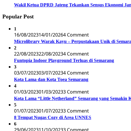
Wakil Ketua DPRD Jateng Tekankan Sensus Ekonomi Jan
Popular Post
1
16/08/2023
14/01/2026
4 Comment
Microlibrary Warak Kayu – Perpustakaan Unik di Semar
2
22/08/2023
22/08/2023
4 Comment
Funtopia Indoor Playground Terluas di Semarang
3
03/07/2023
03/07/2023
4 Comment
Kota Lama dan Kota Toea Semarang
4
01/03/2023
01/03/2023
3 Comment
Kota Lama “Little Netherland” Semarang yang Semakin 
5
01/07/2023
01/07/2023
3 Comment
8 Tempat Nugas Cozy di Area UNNES
6
29/06/2023
11/10/2023
3 Comment