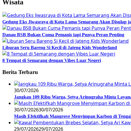
Wisata
Gedung Eks Jiwasraya di Kota Lama Semarang Akan Disulap j
Danau BSB Bukan Cuma Pemanis tapi Punya Peran Penting
Liburan Seru Bareng Si Kecil di Jateng Kids Wonderland
8 Tempat di Semarang dengan Vibes Luar Negeri
Berita Terbaru
30/07/2026
Jangkau 109 Ribu Warga, Setya Arinugraha Minta Layanan
30/07/2026
30/07/2026
Masih Efektifkah Mangrove Menyimpan Karbon di Teng
29/07/2026
29/07/2026