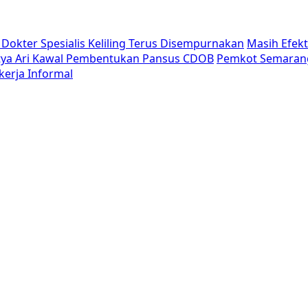
Dokter Spesialis Keliling Terus Disempurnakan
Masih Efek
tya Ari Kawal Pembentukan Pansus CDOB
Pemkot Semaran
erja Informal