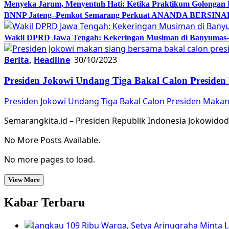
Menyeka Jarum, Menyentuh Hati: Ketika Praktikum Golongan
BNNP Jateng–Pemkot Semarang Perkuat ANANDA BERSINAR, 
Wakil DPRD Jawa Tengah: Kekeringan Musiman di Banyumas-Ci
Berita
,
Headline
30/10/2023
Presiden Jokowi Undang Tiga Bakal Calon Preside
Presiden Jokowi Undang Tiga Bakal Calon Presiden Maka
Semarangkita.id – Presiden Republik Indonesia Jokowido
No More Posts Available.
No more pages to load.
View More
Kabar Terbaru