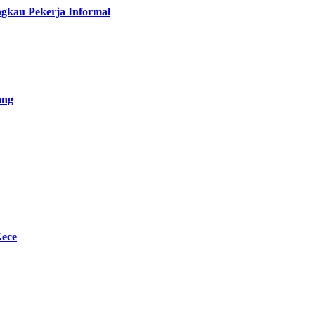
gkau Pekerja Informal
ang
Kece