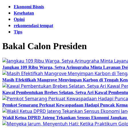
Ekonomi Bisnis
Kesehatan
Opini
rekomendasi tempat
Tips
Bakal Calon Presiden
Jangkau 109 Ribu Warga, Setya Arinugraha Minta Layanan Dokt
Masih Efektifkah Mangrove Menyimpan Karbon di Tengah Ke
Kawal Pembentukan Brebes Selatan, Setya Ari Kawal Pemben
Pemkot Semarang Perkuat Kewaspadaan Hadapi Puncak Kema
Wakil Ketua DPRD Jateng Tekankan Sensus Ekonomi Jangkau 