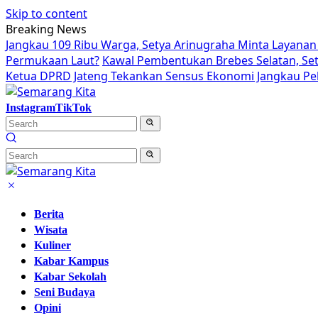
Skip to content
Breaking News
Jangkau 109 Ribu Warga, Setya Arinugraha Minta Layanan 
Permukaan Laut?
Kawal Pembentukan Brebes Selatan, Se
Ketua DPRD Jateng Tekankan Sensus Ekonomi Jangkau Pek
Instagram
TikTok
Berita
Wisata
Kuliner
Kabar Kampus
Kabar Sekolah
Seni Budaya
Opini