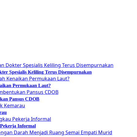
er Spesialis Keliling Terus Disempurnakan
naikan Permukaan Laut?
tukan Pansus CDOB
rau
Pekerja Informal