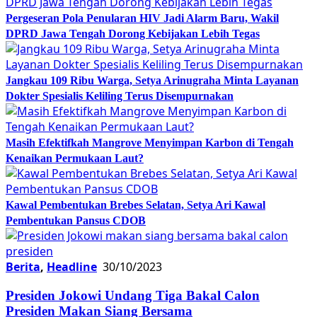
Pergeseran Pola Penularan HIV Jadi Alarm Baru, Wakil
DPRD Jawa Tengah Dorong Kebijakan Lebih Tegas
Jangkau 109 Ribu Warga, Setya Arinugraha Minta Layanan
Dokter Spesialis Keliling Terus Disempurnakan
Masih Efektifkah Mangrove Menyimpan Karbon di Tengah
Kenaikan Permukaan Laut?
Kawal Pembentukan Brebes Selatan, Setya Ari Kawal
Pembentukan Pansus CDOB
Berita
,
Headline
30/10/2023
Presiden Jokowi Undang Tiga Bakal Calon
Presiden Makan Siang Bersama