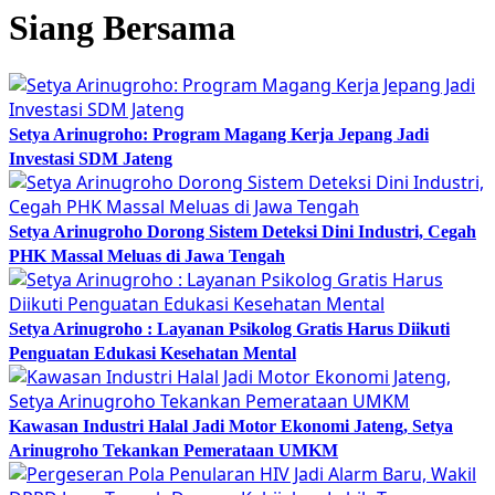
Siang Bersama
Setya Arinugroho: Program Magang Kerja Jepang Jadi
Investasi SDM Jateng
Setya Arinugroho Dorong Sistem Deteksi Dini Industri, Cegah
PHK Massal Meluas di Jawa Tengah
Setya Arinugroho : Layanan Psikolog Gratis Harus Diikuti
Penguatan Edukasi Kesehatan Mental
Kawasan Industri Halal Jadi Motor Ekonomi Jateng, Setya
Arinugroho Tekankan Pemerataan UMKM