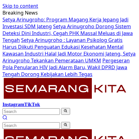
Skip to content
Breaking News
Setya Arinugroho: Program Magang Kerja Jepang Jadi
Investasi SDM Jateng
Setya Arinugroho Dorong Sistem
Deteksi Dini Industri, Cegah PHK Massal Meluas di Jawa
Tengah
Setya Arinugroho : Layanan Psikolog Gratis
Harus Diikuti Penguatan Edukasi Kesehatan Mental
Kawasan Industri Halal Jadi Motor Ekonomi Jateng, Setya
Arinugroho Tekankan Pemerataan UMKM
Pergeseran
Pola Penularan HIV Jadi Alarm Baru, Wakil DPRD Jawa
Tengah Dorong Kebijakan Lebih Tegas
Instagram
TikTok