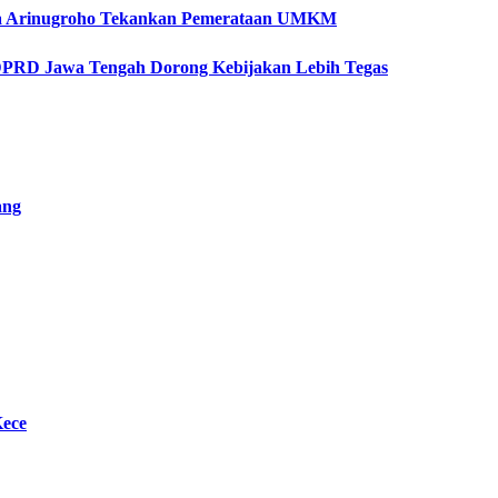
etya Arinugroho Tekankan Pemerataan UMKM
 DPRD Jawa Tengah Dorong Kebijakan Lebih Tegas
ang
Kece