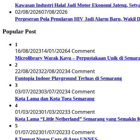
Kawasan Industri Halal Jadi Motor Ekonomi Jateng, S
02/08/2026
07/08/2026
Pergeseran Pola Penularan HIV Jadi Alarm Baru, Wakil
Popular Post
1
16/08/2023
14/01/2026
4 Comment
Microlibrary Warak Kayu – Perpustakaan Unik di Semar
2
22/08/2023
22/08/2023
4 Comment
Funtopia Indoor Playground Terluas di Semarang
3
03/07/2023
03/07/2023
4 Comment
Kota Lama dan Kota Toea Semarang
4
01/03/2023
01/03/2023
3 Comment
Kota Lama “Little Netherland” Semarang yang Semakin 
5
01/07/2023
01/07/2023
3 Comment
8 Tempat Nugas Cozy di Area UNNES