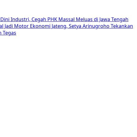
Dini Industri, Cegah PHK Massal Meluas di Jawa Tengah
al Jadi Motor Ekonomi Jateng, Setya Arinugroho Tekankan
h Tegas