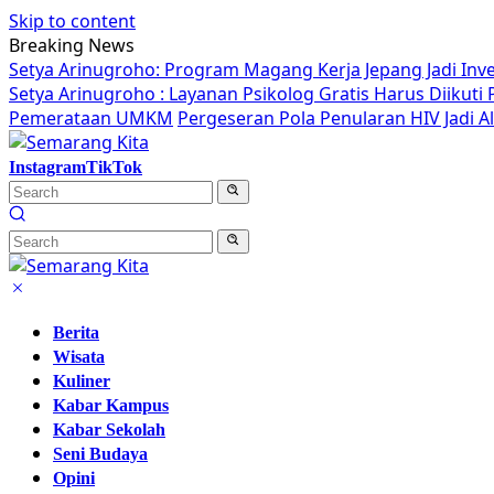
Skip to content
Breaking News
Setya Arinugroho: Program Magang Kerja Jepang Jadi Inv
Setya Arinugroho : Layanan Psikolog Gratis Harus Diikut
Pemerataan UMKM
Pergeseran Pola Penularan HIV Jadi 
Instagram
TikTok
Berita
Wisata
Kuliner
Kabar Kampus
Kabar Sekolah
Seni Budaya
Opini