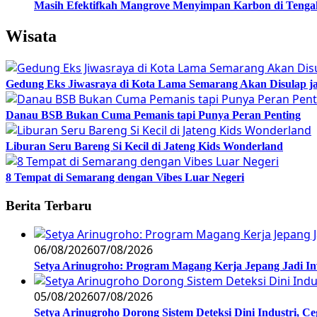
Masih Efektifkah Mangrove Menyimpan Karbon di Teng
Wisata
Gedung Eks Jiwasraya di Kota Lama Semarang Akan Disulap j
Danau BSB Bukan Cuma Pemanis tapi Punya Peran Penting
Liburan Seru Bareng Si Kecil di Jateng Kids Wonderland
8 Tempat di Semarang dengan Vibes Luar Negeri
Berita Terbaru
06/08/2026
07/08/2026
Setya Arinugroho: Program Magang Kerja Jepang Jadi In
05/08/2026
07/08/2026
Setya Arinugroho Dorong Sistem Deteksi Dini Industri, 