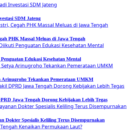
vestasi SDM Jateng
Cegah PHK Massal Meluas di Jawa Tengah
ti Penguatan Edukasi Kesehatan Mental
etya Arinugroho Tekankan Pemerataan UMKM
 DPRD Jawa Tengah Dorong Kebijakan Lebih Tegas
 Dokter Spesialis Keliling Terus Disempurnakan