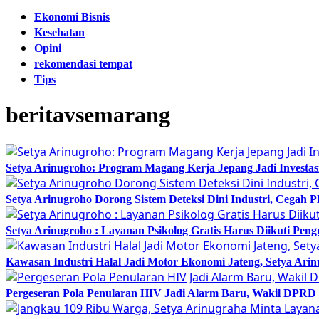
Ekonomi Bisnis
Kesehatan
Opini
rekomendasi tempat
Tips
beritavsemarang
Setya Arinugroho: Program Magang Kerja Jepang Jadi Investa
Setya Arinugroho Dorong Sistem Deteksi Dini Industri, Cegah
Setya Arinugroho : Layanan Psikolog Gratis Harus Diikuti Pen
Kawasan Industri Halal Jadi Motor Ekonomi Jateng, Setya 
Pergeseran Pola Penularan HIV Jadi Alarm Baru, Wakil DPRD