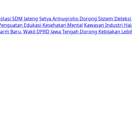
estasi SDM Jateng
Setya Arinugroho Dorong Sistem Deteksi 
i Penguatan Edukasi Kesehatan Mental
Kawasan Industri Hal
Alarm Baru, Wakil DPRD Jawa Tengah Dorong Kebijakan Lebi