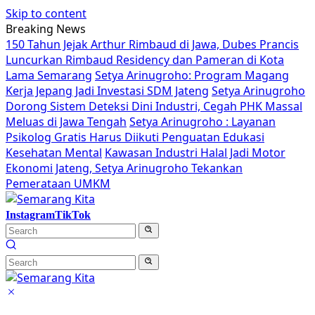
Skip to content
Breaking News
150 Tahun Jejak Arthur Rimbaud di Jawa, Dubes Prancis
Luncurkan Rimbaud Residency dan Pameran di Kota
Lama Semarang
Setya Arinugroho: Program Magang
Kerja Jepang Jadi Investasi SDM Jateng
Setya Arinugroho
Dorong Sistem Deteksi Dini Industri, Cegah PHK Massal
Meluas di Jawa Tengah
Setya Arinugroho : Layanan
Psikolog Gratis Harus Diikuti Penguatan Edukasi
Kesehatan Mental
Kawasan Industri Halal Jadi Motor
Ekonomi Jateng, Setya Arinugroho Tekankan
Pemerataan UMKM
Instagram
TikTok