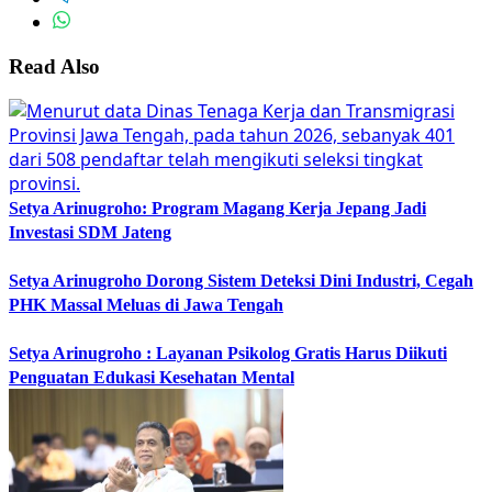
Read Also
Setya Arinugroho: Program Magang Kerja Jepang Jadi
Investasi SDM Jateng
Setya Arinugroho Dorong Sistem Deteksi Dini Industri, Cegah
PHK Massal Meluas di Jawa Tengah
Setya Arinugroho : Layanan Psikolog Gratis Harus Diikuti
Penguatan Edukasi Kesehatan Mental