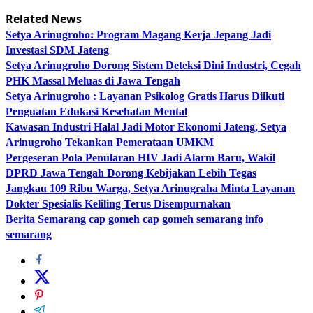
Related News
Setya Arinugroho: Program Magang Kerja Jepang Jadi
Investasi SDM Jateng
Setya Arinugroho Dorong Sistem Deteksi Dini Industri, Cegah
PHK Massal Meluas di Jawa Tengah
Setya Arinugroho : Layanan Psikolog Gratis Harus Diikuti
Penguatan Edukasi Kesehatan Mental
Kawasan Industri Halal Jadi Motor Ekonomi Jateng, Setya
Arinugroho Tekankan Pemerataan UMKM
Pergeseran Pola Penularan HIV Jadi Alarm Baru, Wakil
DPRD Jawa Tengah Dorong Kebijakan Lebih Tegas
Jangkau 109 Ribu Warga, Setya Arinugraha Minta Layanan
Dokter Spesialis Keliling Terus Disempurnakan
Berita Semarang
cap gomeh
cap gomeh semarang
info
semarang