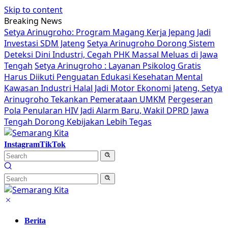
Skip to content
Breaking News
Setya Arinugroho: Program Magang Kerja Jepang Jadi
Investasi SDM Jateng
Setya Arinugroho Dorong Sistem
Deteksi Dini Industri, Cegah PHK Massal Meluas di Jawa
Tengah
Setya Arinugroho : Layanan Psikolog Gratis
Harus Diikuti Penguatan Edukasi Kesehatan Mental
Kawasan Industri Halal Jadi Motor Ekonomi Jateng, Setya
Arinugroho Tekankan Pemerataan UMKM
Pergeseran
Pola Penularan HIV Jadi Alarm Baru, Wakil DPRD Jawa
Tengah Dorong Kebijakan Lebih Tegas
Instagram
TikTok
Berita