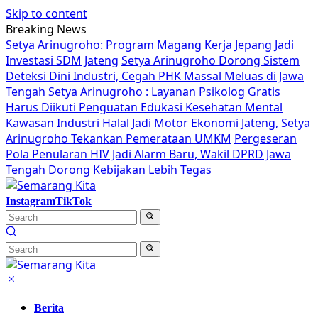
Skip to content
Breaking News
Setya Arinugroho: Program Magang Kerja Jepang Jadi
Investasi SDM Jateng
Setya Arinugroho Dorong Sistem
Deteksi Dini Industri, Cegah PHK Massal Meluas di Jawa
Tengah
Setya Arinugroho : Layanan Psikolog Gratis
Harus Diikuti Penguatan Edukasi Kesehatan Mental
Kawasan Industri Halal Jadi Motor Ekonomi Jateng, Setya
Arinugroho Tekankan Pemerataan UMKM
Pergeseran
Pola Penularan HIV Jadi Alarm Baru, Wakil DPRD Jawa
Tengah Dorong Kebijakan Lebih Tegas
Instagram
TikTok
Berita