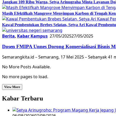
Jangkau 109 Ribu Warga, Setya Arinugraha Minta Layanan Dokt
Masih Efektifkah Mangrove Menyimpan Karbon di Tengah Ke
Kawal Pembentukan Brebes Selatan, Setya Ari Kawal Pemben
Berita
,
Kabar Kampus
27/05/2025
27/05/2025
Dosen FMIPA Unnes Dorong Komersialisasi Bisnis M
Semarangkita.id – Semarang, 17 Mei 2025 – Sebanyak 41 
No More Posts Available.
No more pages to load.
View More
Kabar Terbaru
06/08/2026
07/08/2026