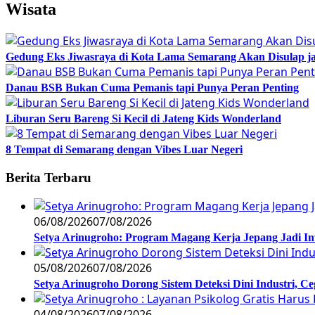
Wisata
Gedung Eks Jiwasraya di Kota Lama Semarang Akan Disulap j
Danau BSB Bukan Cuma Pemanis tapi Punya Peran Penting
Liburan Seru Bareng Si Kecil di Jateng Kids Wonderland
8 Tempat di Semarang dengan Vibes Luar Negeri
Berita Terbaru
06/08/2026
07/08/2026
Setya Arinugroho: Program Magang Kerja Jepang Jadi In
05/08/2026
07/08/2026
Setya Arinugroho Dorong Sistem Deteksi Dini Industri, 
04/08/2026
07/08/2026