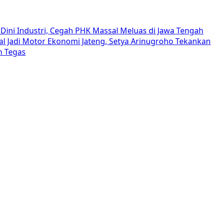
Dini Industri, Cegah PHK Massal Meluas di Jawa Tengah
al Jadi Motor Ekonomi Jateng, Setya Arinugroho Tekankan
h Tegas