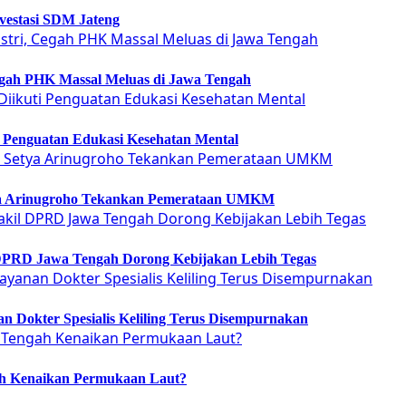
vestasi SDM Jateng
Cegah PHK Massal Meluas di Jawa Tengah
ti Penguatan Edukasi Kesehatan Mental
etya Arinugroho Tekankan Pemerataan UMKM
 DPRD Jawa Tengah Dorong Kebijakan Lebih Tegas
 Dokter Spesialis Keliling Terus Disempurnakan
ah Kenaikan Permukaan Laut?