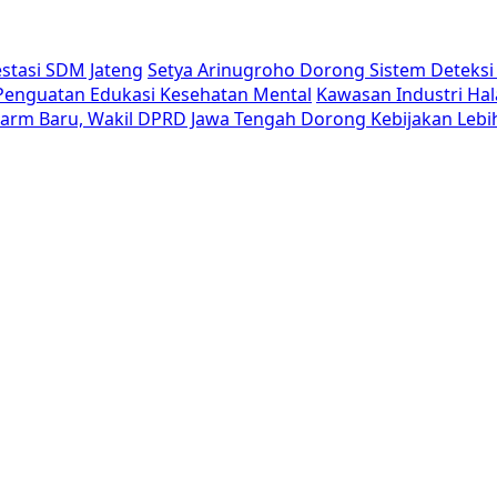
estasi SDM Jateng
Setya Arinugroho Dorong Sistem Deteksi 
i Penguatan Edukasi Kesehatan Mental
Kawasan Industri Hal
Alarm Baru, Wakil DPRD Jawa Tengah Dorong Kebijakan Lebi