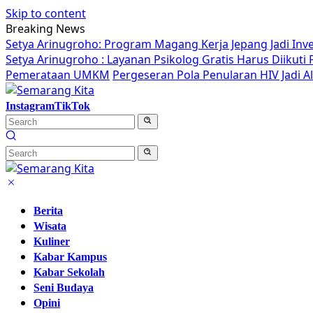
Skip to content
Breaking News
Setya Arinugroho: Program Magang Kerja Jepang Jadi Inv
Setya Arinugroho : Layanan Psikolog Gratis Harus Diikut
Pemerataan UMKM
Pergeseran Pola Penularan HIV Jadi 
Instagram
TikTok
Berita
Wisata
Kuliner
Kabar Kampus
Kabar Sekolah
Seni Budaya
Opini