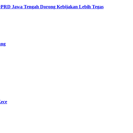
 DPRD Jawa Tengah Dorong Kebijakan Lebih Tegas
ang
Kece