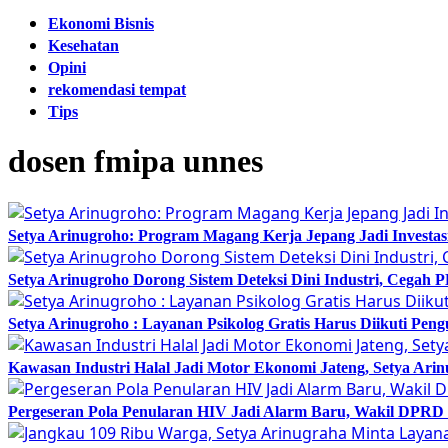
Ekonomi Bisnis
Kesehatan
Opini
rekomendasi tempat
Tips
dosen fmipa unnes
Setya Arinugroho: Program Magang Kerja Jepang Jadi Investa
Setya Arinugroho Dorong Sistem Deteksi Dini Industri, Cegah
Setya Arinugroho : Layanan Psikolog Gratis Harus Diikuti Pen
Kawasan Industri Halal Jadi Motor Ekonomi Jateng, Setya 
Pergeseran Pola Penularan HIV Jadi Alarm Baru, Wakil DPRD