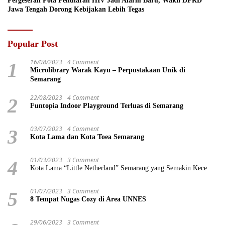
Pergeseran Pola Penularan HIV Jadi Alarm Baru, Wakil DPRD
Jawa Tengah Dorong Kebijakan Lebih Tegas
Popular Post
16/08/2023
4 Comment
1
Microlibrary Warak Kayu – Perpustakaan Unik di
Semarang
22/08/2023
4 Comment
2
Funtopia Indoor Playground Terluas di Semarang
03/07/2023
4 Comment
3
Kota Lama dan Kota Toea Semarang
01/03/2023
3 Comment
4
Kota Lama “Little Netherland” Semarang yang Semakin Kece
01/07/2023
3 Comment
5
8 Tempat Nugas Cozy di Area UNNES
29/06/2023
3 Comment