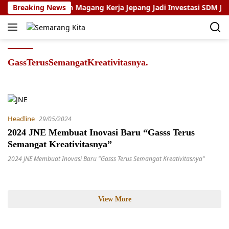
Skip
inugroho: Program Magang Kerja Jepang Jadi Investasi SDM Jate
Breaking News
to
content
GassTerusSemangatKreativitasnya.
Headline
29/05/2024
2024 JNE Membuat Inovasi Baru “Gasss Terus
Semangat Kreativitasnya”
2024 JNE Membuat Inovasi Baru "Gasss Terus Semangat Kreativitasnya"
View More