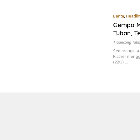
Berita
,
Headli
Gempa M
Tuban, T
1 Guncang Tub
Semarangkita.
Ricther mengg
(22/3)….