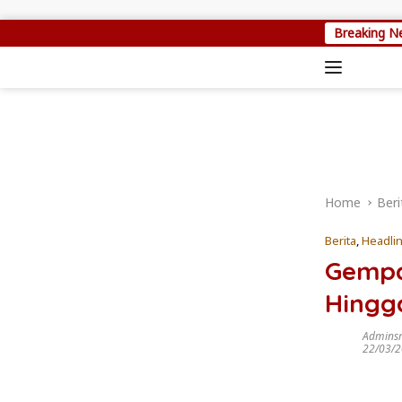
Skip to content
Setya Arinugroh
Breaking N
Home
Beri
Berita
,
Headli
Gempa
Hingg
Admins
22/03/