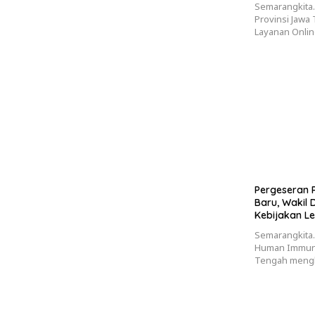
Semarangkita
Provinsi Jawa
Layanan Onlin
Pergeseran P
Baru, Wakil
Kebijakan Le
Semarangkita.
Human Immunod
Tengah mengh