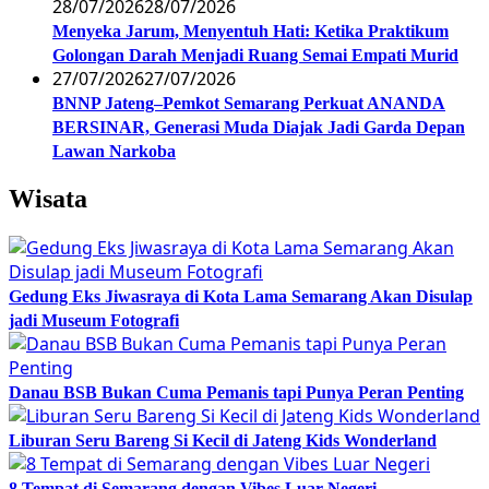
28/07/2026
28/07/2026
Menyeka Jarum, Menyentuh Hati: Ketika Praktikum
Golongan Darah Menjadi Ruang Semai Empati Murid
27/07/2026
27/07/2026
BNNP Jateng–Pemkot Semarang Perkuat ANANDA
BERSINAR, Generasi Muda Diajak Jadi Garda Depan
Lawan Narkoba
Wisata
Gedung Eks Jiwasraya di Kota Lama Semarang Akan Disulap
jadi Museum Fotografi
Danau BSB Bukan Cuma Pemanis tapi Punya Peran Penting
Liburan Seru Bareng Si Kecil di Jateng Kids Wonderland
8 Tempat di Semarang dengan Vibes Luar Negeri