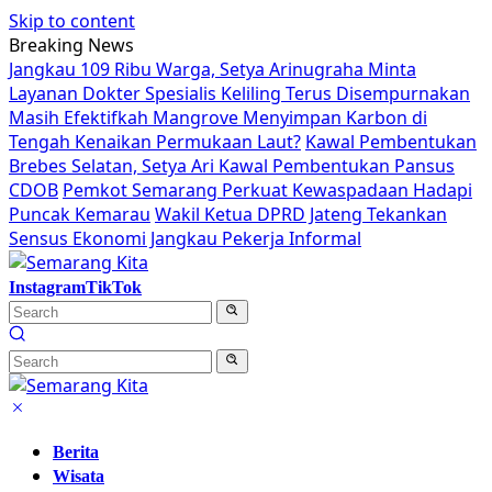
Skip to content
Breaking News
Jangkau 109 Ribu Warga, Setya Arinugraha Minta
Layanan Dokter Spesialis Keliling Terus Disempurnakan
Masih Efektifkah Mangrove Menyimpan Karbon di
Tengah Kenaikan Permukaan Laut?
Kawal Pembentukan
Brebes Selatan, Setya Ari Kawal Pembentukan Pansus
CDOB
Pemkot Semarang Perkuat Kewaspadaan Hadapi
Puncak Kemarau
Wakil Ketua DPRD Jateng Tekankan
Sensus Ekonomi Jangkau Pekerja Informal
Instagram
TikTok
Berita
Wisata