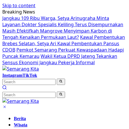
Skip to content
Breaking News
Jangkau 109 Ribu Warga, Setya Arinugraha Minta
Layanan Dokter Spesialis Keliling Terus Disempurnakan
Masih Efektifkah Mangrove Menyimpan Karbon di
Tengah Kenaikan Permukaan Laut?
Kawal Pembentukan
Brebes Selatan, Setya Ari Kawal Pembentukan Pansus
CDOB
Pemkot Semarang Perkuat Kewaspadaan Hadapi
Puncak Kemarau
Wakil Ketua DPRD Jateng Tekankan
Sensus Ekonomi Jangkau Pekerja Informal
Instagram
TikTok
Berita
Wisata