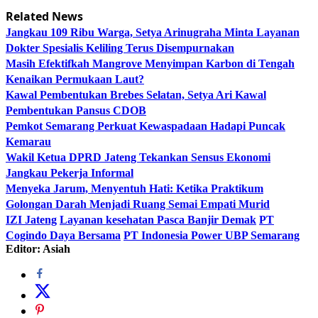
Related News
Jangkau 109 Ribu Warga, Setya Arinugraha Minta Layanan
Dokter Spesialis Keliling Terus Disempurnakan
Masih Efektifkah Mangrove Menyimpan Karbon di Tengah
Kenaikan Permukaan Laut?
Kawal Pembentukan Brebes Selatan, Setya Ari Kawal
Pembentukan Pansus CDOB
Pemkot Semarang Perkuat Kewaspadaan Hadapi Puncak
Kemarau
Wakil Ketua DPRD Jateng Tekankan Sensus Ekonomi
Jangkau Pekerja Informal
Menyeka Jarum, Menyentuh Hati: Ketika Praktikum
Golongan Darah Menjadi Ruang Semai Empati Murid
IZI Jateng
Layanan kesehatan Pasca Banjir Demak
PT
Cogindo Daya Bersama
PT Indonesia Power UBP Semarang
Editor: Asiah