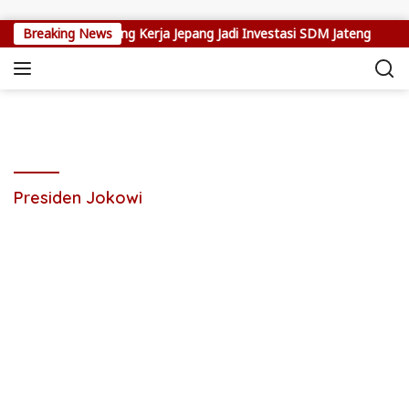
Skip to content
oho: Program Magang Kerja Jepang Jadi Investasi SDM Jateng
Breaking News
Presiden Jokowi