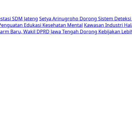
estasi SDM Jateng
Setya Arinugroho Dorong Sistem Deteksi 
i Penguatan Edukasi Kesehatan Mental
Kawasan Industri Hal
Alarm Baru, Wakil DPRD Jawa Tengah Dorong Kebijakan Lebi