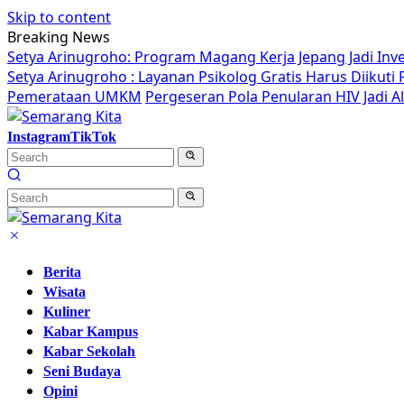
Skip to content
Breaking News
Setya Arinugroho: Program Magang Kerja Jepang Jadi Inv
Setya Arinugroho : Layanan Psikolog Gratis Harus Diikut
Pemerataan UMKM
Pergeseran Pola Penularan HIV Jadi 
Instagram
TikTok
Berita
Wisata
Kuliner
Kabar Kampus
Kabar Sekolah
Seni Budaya
Opini