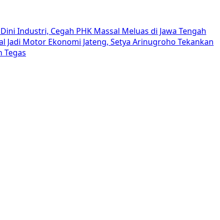
Dini Industri, Cegah PHK Massal Meluas di Jawa Tengah
al Jadi Motor Ekonomi Jateng, Setya Arinugroho Tekankan
h Tegas