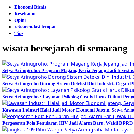
Ekonomi Bisnis
Kesehatan
Opini
rekomendasi tempat
Tips
wisata bersejarah di semarang
Setya Arinugroho: Program Magang Kerja Jepang Jadi Investa
Setya Arinugroho Dorong Sistem Deteksi Dini Industri, Cegah
Setya Arinugroho : Layanan Psikolog Gratis Harus Diikuti Pen
Kawasan Industri Halal Jadi Motor Ekonomi Jateng, Setya 
Pergeseran Pola Penularan HIV Jadi Alarm Baru, Wakil DPRD