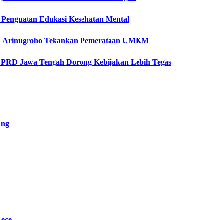
ti Penguatan Edukasi Kesehatan Mental
etya Arinugroho Tekankan Pemerataan UMKM
 DPRD Jawa Tengah Dorong Kebijakan Lebih Tegas
ang
Kece