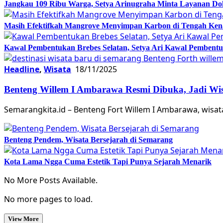
Jangkau 109 Ribu Warga, Setya Arinugraha Minta Layanan Dokt
Masih Efektifkah Mangrove Menyimpan Karbon di Tengah Ke
Kawal Pembentukan Brebes Selatan, Setya Ari Kawal Pemben
Headline
,
Wisata
18/11/2025
Benteng Willem I Ambarawa Resmi Dibuka, Jadi Wis
Semarangkita.id – Benteng Fort Willem I Ambarawa, wisat
Benteng Pendem, Wisata Bersejarah di Semarang
Kota Lama Ngga Cuma Estetik Tapi Punya Sejarah Menarik
No More Posts Available.
No more pages to load.
View More