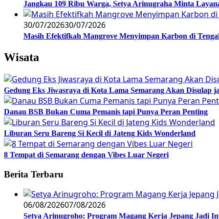
Jangkau 109 Ribu Warga, Setya Arinugraha Minta Layanan
30/07/2026
30/07/2026
Masih Efektifkah Mangrove Menyimpan Karbon di Teng
Wisata
Gedung Eks Jiwasraya di Kota Lama Semarang Akan Disulap j
Danau BSB Bukan Cuma Pemanis tapi Punya Peran Penting
Liburan Seru Bareng Si Kecil di Jateng Kids Wonderland
8 Tempat di Semarang dengan Vibes Luar Negeri
Berita Terbaru
06/08/2026
07/08/2026
Setya Arinugroho: Program Magang Kerja Jepang Jadi In