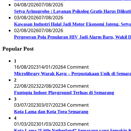
04/08/2026
07/08/2026
Setya Arinugroho : Layanan Psikolog Gratis Harus Diiku
03/08/2026
07/08/2026
Kawasan Industri Halal Jadi Motor Ekonomi Jateng, S
02/08/2026
07/08/2026
Pergeseran Pola Penularan HIV Jadi Alarm Baru, Wakil
Popular Post
1
16/08/2023
14/01/2026
4 Comment
Microlibrary Warak Kayu – Perpustakaan Unik di Semar
2
22/08/2023
22/08/2023
4 Comment
Funtopia Indoor Playground Terluas di Semarang
3
03/07/2023
03/07/2023
4 Comment
Kota Lama dan Kota Toea Semarang
4
01/03/2023
01/03/2023
3 Comment
Kota Lama “Little Netherland” Semarang yang Semakin 