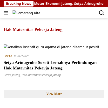
Skip
ndustri Halal Jadi Motor Ekonomi Jateng, Setya Arinugroho T
Breaking News
to
content
Hak Maternitas Pekerja Jateng
Berita
03/07/2026
Setya Arinugroho Soroti Lemahnya Perlindungan
Hak Maternitas Pekerja Jateng
Berita Jateng
,
Hak Maternitas Pekerja Jateng
View More