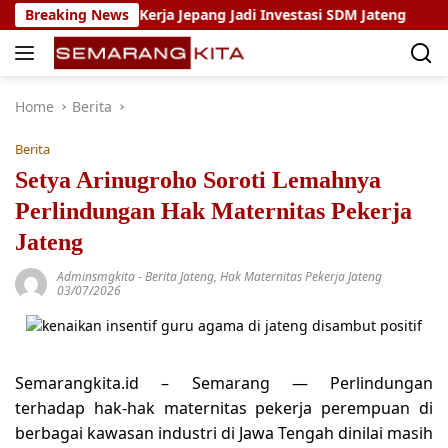
Skip
m Magang Kerja Jepang Jadi Investasi SDM Jateng
Breaking News
Setya
to
content
Home
Berita
Berita
Setya Arinugroho Soroti Lemahnya
Perlindungan Hak Maternitas Pekerja
Jateng
Adminsmgkita
-
Berita Jateng
,
Hak Maternitas Pekerja Jateng
03/07/2026
Semarangkita.id – Semarang — Perlindungan
terhadap hak-hak maternitas pekerja perempuan di
berbagai kawasan industri di Jawa Tengah dinilai masih