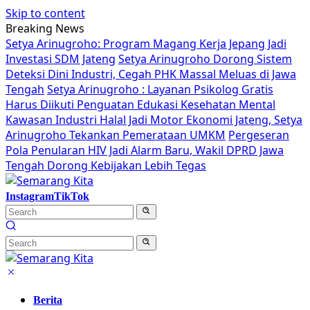
Skip to content
Breaking News
Setya Arinugroho: Program Magang Kerja Jepang Jadi
Investasi SDM Jateng
Setya Arinugroho Dorong Sistem
Deteksi Dini Industri, Cegah PHK Massal Meluas di Jawa
Tengah
Setya Arinugroho : Layanan Psikolog Gratis
Harus Diikuti Penguatan Edukasi Kesehatan Mental
Kawasan Industri Halal Jadi Motor Ekonomi Jateng, Setya
Arinugroho Tekankan Pemerataan UMKM
Pergeseran
Pola Penularan HIV Jadi Alarm Baru, Wakil DPRD Jawa
Tengah Dorong Kebijakan Lebih Tegas
Instagram
TikTok
Berita