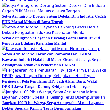
Investasi SDM Jateng
Setya Arinugroho Dorong Sistem Deteksi Dini Industri, Cegah
PHK Massal Meluas di Jawa Tengah
Setya Arinugroho : Layanan Psikolog Gratis Harus Diikuti
Penguatan Edukasi Kesehatan Mental
Kawasan Industri Halal Jadi Motor Ekonomi Jateng, Setya
Arinugroho Tekankan Pemerataan UMKM
Pergeseran Pola Penularan HIV Jadi Alarm Baru, Wakil
DPRD Jawa Tengah Dorong Kebijakan Lebih Tegas
Jangkau 109 Ribu Warga, Setya Arinugraha Minta Layanan
Dokter Spesialis Keliling Terus Disempurnakan