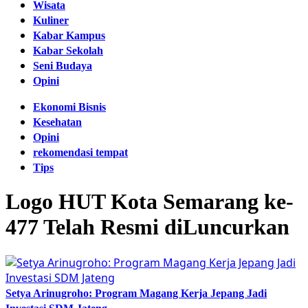
Wisata
Kuliner
Kabar Kampus
Kabar Sekolah
Seni Budaya
Opini
Ekonomi Bisnis
Kesehatan
Opini
rekomendasi tempat
Tips
Logo HUT Kota Semarang ke-
477 Telah Resmi diLuncurkan
Setya Arinugroho: Program Magang Kerja Jepang Jadi