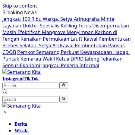
Skip to content
Breaking News
Jangkau 109 Ribu Warga, Setya Arinugraha Minta
Layanan Dokter Spesialis Keliling Terus Disempurnakan
Masih Efektifkah Mangrove Menyimpan Karbon di
Tengah Kenaikan Permukaan Laut?
Kawal Pembentukan
Brebes Selatan, Setya Ari Kawal Pembentukan Pansus
CDOB
Pemkot Semarang Perkuat Kewaspadaan Hadapi
Puncak Kemarau
Wakil Ketua DPRD Jateng Tekankan
Sensus Ekonomi Jangkau Pekerja Informal
Instagram
TikTok
Berita
Wisata