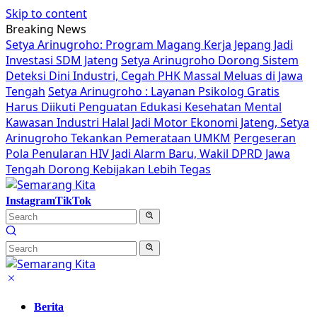
Skip to content
Breaking News
Setya Arinugroho: Program Magang Kerja Jepang Jadi
Investasi SDM Jateng
Setya Arinugroho Dorong Sistem
Deteksi Dini Industri, Cegah PHK Massal Meluas di Jawa
Tengah
Setya Arinugroho : Layanan Psikolog Gratis
Harus Diikuti Penguatan Edukasi Kesehatan Mental
Kawasan Industri Halal Jadi Motor Ekonomi Jateng, Setya
Arinugroho Tekankan Pemerataan UMKM
Pergeseran
Pola Penularan HIV Jadi Alarm Baru, Wakil DPRD Jawa
Tengah Dorong Kebijakan Lebih Tegas
Instagram
TikTok
Berita