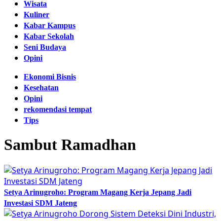
Wisata
Kuliner
Kabar Kampus
Kabar Sekolah
Seni Budaya
Opini
Ekonomi Bisnis
Kesehatan
Opini
rekomendasi tempat
Tips
Sambut Ramadhan
Setya Arinugroho: Program Magang Kerja Jepang Jadi
Investasi SDM Jateng