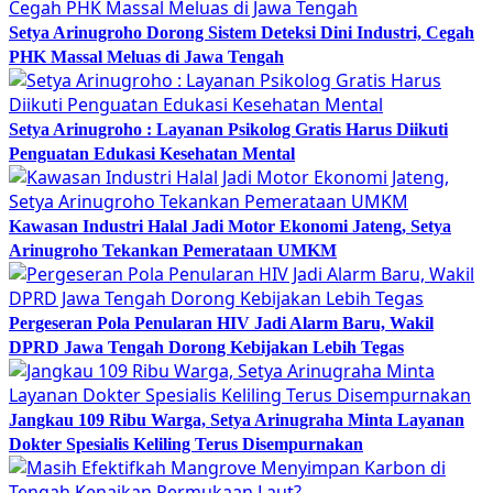
Setya Arinugroho Dorong Sistem Deteksi Dini Industri, Cegah
PHK Massal Meluas di Jawa Tengah
Setya Arinugroho : Layanan Psikolog Gratis Harus Diikuti
Penguatan Edukasi Kesehatan Mental
Kawasan Industri Halal Jadi Motor Ekonomi Jateng, Setya
Arinugroho Tekankan Pemerataan UMKM
Pergeseran Pola Penularan HIV Jadi Alarm Baru, Wakil
DPRD Jawa Tengah Dorong Kebijakan Lebih Tegas
Jangkau 109 Ribu Warga, Setya Arinugraha Minta Layanan
Dokter Spesialis Keliling Terus Disempurnakan