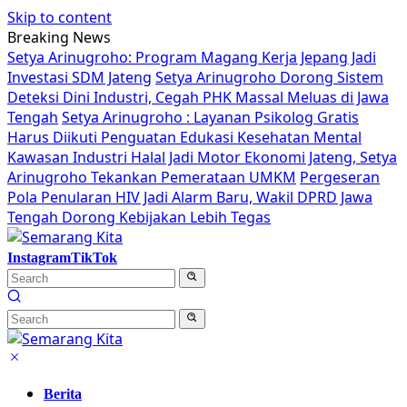
Skip to content
Breaking News
Setya Arinugroho: Program Magang Kerja Jepang Jadi
Investasi SDM Jateng
Setya Arinugroho Dorong Sistem
Deteksi Dini Industri, Cegah PHK Massal Meluas di Jawa
Tengah
Setya Arinugroho : Layanan Psikolog Gratis
Harus Diikuti Penguatan Edukasi Kesehatan Mental
Kawasan Industri Halal Jadi Motor Ekonomi Jateng, Setya
Arinugroho Tekankan Pemerataan UMKM
Pergeseran
Pola Penularan HIV Jadi Alarm Baru, Wakil DPRD Jawa
Tengah Dorong Kebijakan Lebih Tegas
Instagram
TikTok
Berita