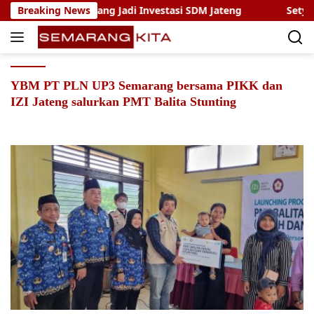
Skip
ang Kerja Jepang Jadi Investasi SDM Jateng
Breaking News
Setya Arin
to
content
YBM PT PLN UP3 Semarang bersama PIKK dan
IZI Jateng salurkan PMT Balita Stunting