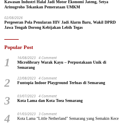
Kawasan Industri Halal Jadi Motor Ekonomi Jateng, Setya
Arinugroho Tekankan Pemerataan UMKM
02/08/2026
Pergeseran Pola Penularan HIV Jadi Alarm Baru, Wakil DPRD
Jawa Tengah Dorong Kebijakan Lebih Tegas
Popular Post
16/08/2023
4 Comment
1
Microlibrary Warak Kayu – Perpustakaan Unik di
Semarang
22/08/2023
4 Comment
2
Funtopia Indoor Playground Terluas di Semarang
03/07/2023
4 Comment
3
Kota Lama dan Kota Toea Semarang
01/03/2023
3 Comment
4
Kota Lama “Little Netherland” Semarang yang Semakin Kece