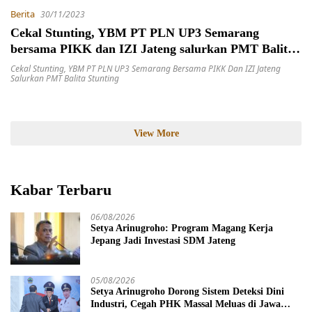
Berita
30/11/2023
Cekal Stunting, YBM PT PLN UP3 Semarang
bersama PIKK dan IZI Jateng salurkan PMT Balita
Stunting
Cekal Stunting
,
YBM PT PLN UP3 Semarang Bersama PIKK Dan IZI Jateng
Salurkan PMT Balita Stunting
View More
Kabar Terbaru
06/08/2026
Setya Arinugroho: Program Magang Kerja
Jepang Jadi Investasi SDM Jateng
05/08/2026
Setya Arinugroho Dorong Sistem Deteksi Dini
Industri, Cegah PHK Massal Meluas di Jawa