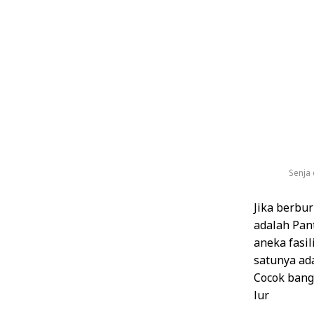
Senja 
Jika berbur
adalah Pan
aneka fasi
satunya ada
Cocok bang
lur