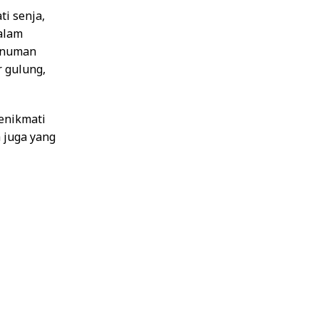
ti senja,
Dalam
minuman
r gulung,
enikmati
 juga yang