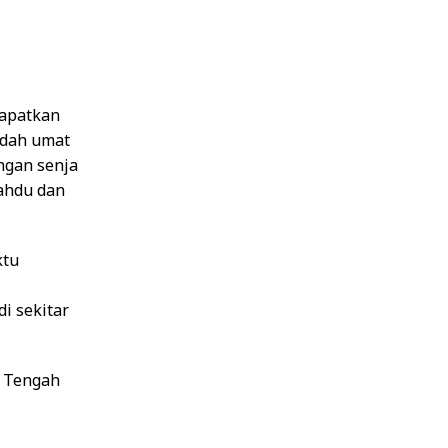
dapatkan
badah umat
ngan senja
ahdu dan
ktu
i sekitar
a Tengah