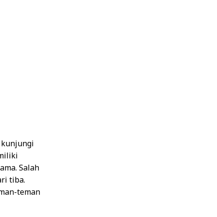
a kunjungi
iliki
lama. Salah
i tiba.
eman-teman