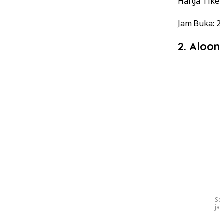
Harga Tike
Jam Buka: 
2. Aloo
S
ja