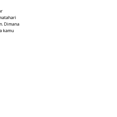
ar
 matahari
n. Dimana
sa kamu