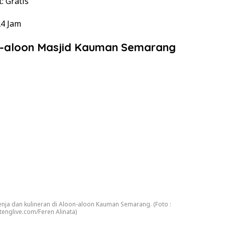
t
: Gratis
24 Jam
n-aloon Masjid Kauman Semarang
enja dan kulineran di Aloon-aloon Kauman Semarang. (Foto :
tenglive.com/Feren Alinata)