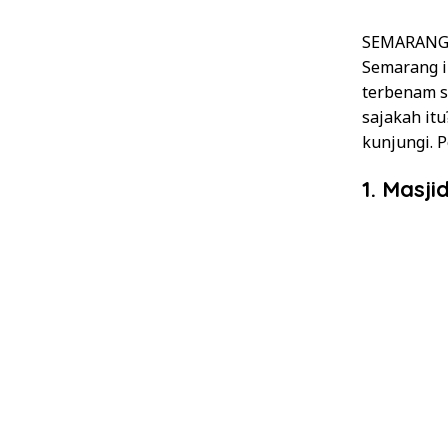
SEMARANG
Semarang in
terbenam s
sajakah it
kunjungi. 
1. Masj