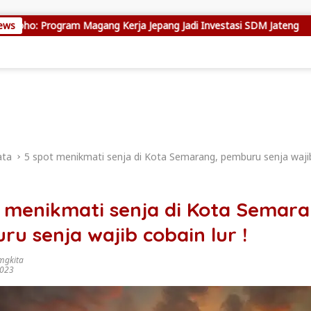
m Magang Kerja Jepang Jadi Investasi SDM Jateng
ews
Setya Ar
ata
5 spot menikmati senja di Kota Semarang, pemburu senja wajib 
t menikmati senja di Kota Semara
u senja wajib cobain lur !
mgkita
2023