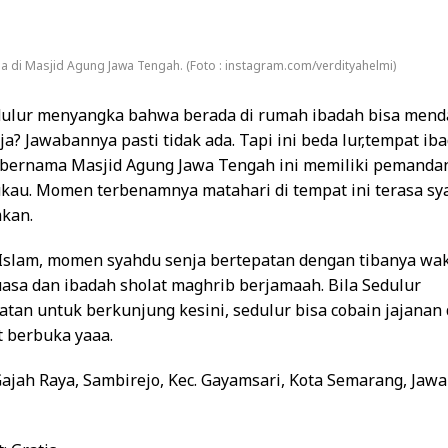
ja di Masjid Agung Jawa Tengah. (Foto : instagram.com/verdityahelmi)
ulur menyangka bahwa berada di rumah ibadah bisa men
a? Jawabannya pasti tidak ada. Tapi ini beda lur,tempat i
 bernama Masjid Agung Jawa Tengah ini memiliki pemanda
au. Momen terbenamnya matahari di tempat ini terasa sy
kan.
Islam, momen syahdu senja bertepatan dengan tibanya wa
asa dan ibadah sholat maghrib berjamaah. Bila Sedulur
tan untuk berkunjung kesini, sedulur bisa cobain jajanan d
t berbuka yaaa.
. Gajah Raya, Sambirejo, Kec. Gayamsari, Kota Semarang, Jaw