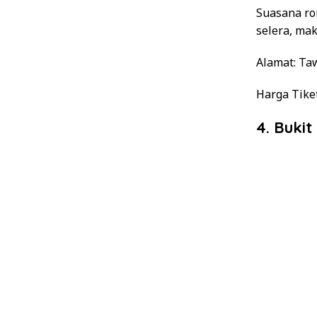
Suasana ro
selera, ma
Alamat
: Ta
Harga Tike
4. Buki