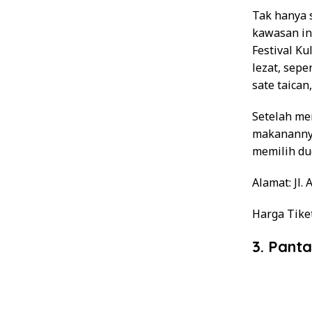
Tak hanya 
kawasan in
Festival K
lezat, sepe
sate taica
Setelah me
makanannya
memilih dud
Alamat
: Jl
Harga Tike
3. Panta