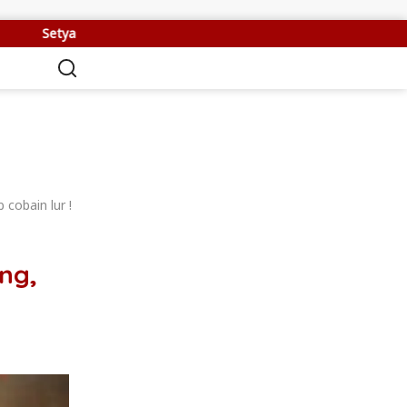
inugroho Dorong Sistem Deteksi Dini Industri, Cegah PHK Massal Me
cobain lur !
ng,