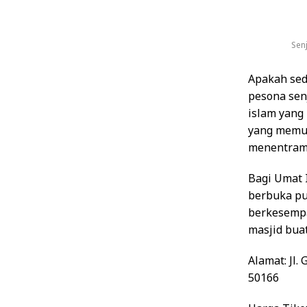
Sen
Apakah sed
pesona senj
islam yang
yang memuk
menentram
Bagi Umat 
berbuka pu
berkesempa
masjid bua
Alamat
: Jl
50166