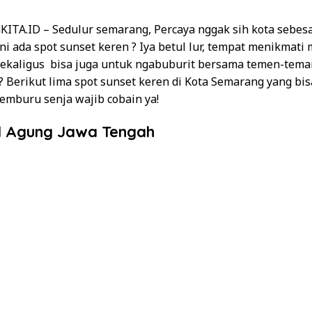
KITA.ID
– Sedulur semarang, Percaya nggak sih kota sebes
i ada spot sunset keren ? Iya betul lur, tempat menikmati
ekaligus bisa juga untuk ngabuburit bersama temen-tema
u? Berikut lima spot sunset keren di Kota Semarang yang bi
Pemburu senja wajib cobain ya!
id Agung Jawa Tengah