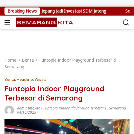
Skip to content
ang Kerja Jepang Jadi Investasi SDM Jateng
Breaking News
Setya Arinugr
Home
Berita
Funtopia Indoor Playground Terbesar di
Semarang
Berita
,
Headline
,
Wisata
Funtopia Indoor Playground
Terbesar di Semarang
Adminsmgkita
-
Funtopia Indoor Playground Terbesar Di Semarang
04/10/2023