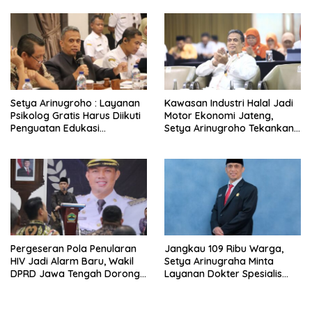
Setya Arinugroho : Layanan
Kawasan Industri Halal Jadi
Psikolog Gratis Harus Diikuti
Motor Ekonomi Jateng,
Penguatan Edukasi
Setya Arinugroho Tekankan
Kesehatan Mental
Pemerataan UMKM
Pergeseran Pola Penularan
Jangkau 109 Ribu Warga,
HIV Jadi Alarm Baru, Wakil
Setya Arinugraha Minta
DPRD Jawa Tengah Dorong
Layanan Dokter Spesialis
Kebijakan Lebih Tegas
Keliling Terus Disempurnakan