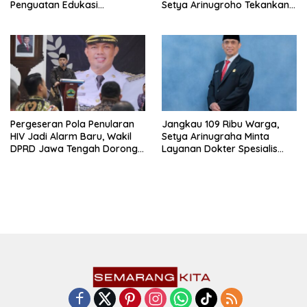
Penguatan Edukasi
Setya Arinugroho Tekankan
Kesehatan Mental
Pemerataan UMKM
Pergeseran Pola Penularan
Jangkau 109 Ribu Warga,
HIV Jadi Alarm Baru, Wakil
Setya Arinugraha Minta
DPRD Jawa Tengah Dorong
Layanan Dokter Spesialis
Kebijakan Lebih Tegas
Keliling Terus Disempurnakan