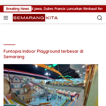
Skip to content
ak Arthur Rimbaud di Jawa, Dubes Prancis Luncurkan Rimbaud Resi
Breaking News
Funtopia Indoor Playground terbesar di
Semarang