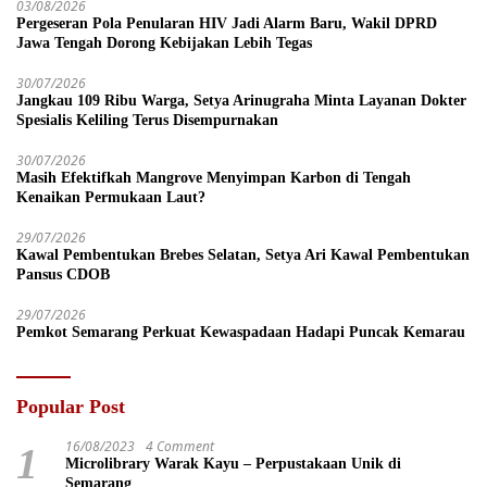
03/08/2026
Pergeseran Pola Penularan HIV Jadi Alarm Baru, Wakil DPRD
Jawa Tengah Dorong Kebijakan Lebih Tegas
30/07/2026
Jangkau 109 Ribu Warga, Setya Arinugraha Minta Layanan Dokter
Spesialis Keliling Terus Disempurnakan
30/07/2026
Masih Efektifkah Mangrove Menyimpan Karbon di Tengah
Kenaikan Permukaan Laut?
29/07/2026
Kawal Pembentukan Brebes Selatan, Setya Ari Kawal Pembentukan
Pansus CDOB
29/07/2026
Pemkot Semarang Perkuat Kewaspadaan Hadapi Puncak Kemarau
Popular Post
16/08/2023
4 Comment
1
Microlibrary Warak Kayu – Perpustakaan Unik di
Semarang