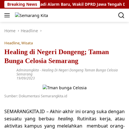
Skip
nularan HIV Jadi Alarm Baru, Wakil DPRD Jawa Tengah Dorong Ke
Breaking News
to
content
Home
Headline
Headline
,
Wisata
Healing di Negeri Dongeng; Taman
Bunga Celosia Semarang
Adminsmgkita
-
Healing Di Negeri Dongeng Taman Bunga Celosia
Semarang
19/09/2023
Sumber: Dokumentasi Semarangkita.id
SEMARANGKITA.ID –
Akhir-akhir ini orang suka dengan
sesuatu yang berbau
healing
. Rutinitas kerja, atau
aktivitas kampus yang melelahkan membuat orang-