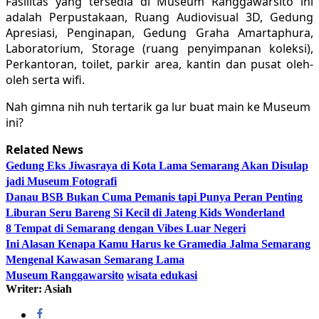
Fasilitas yang tersedia di Museum Ranggawarsito ini
adalah Perpustakaan, Ruang Audiovisual 3D, Gedung
Apresiasi, Penginapan, Gedung Graha Amartaphura,
Laboratorium, Storage (ruang penyimpanan koleksi),
Perkantoran, toilet, parkir area, kantin dan pusat oleh-
oleh serta wifi.
Nah gimna nih nuh tertarik ga lur buat main ke Museum
ini?
Related News
Gedung Eks Jiwasraya di Kota Lama Semarang Akan Disulap
jadi Museum Fotografi
Danau BSB Bukan Cuma Pemanis tapi Punya Peran Penting
Liburan Seru Bareng Si Kecil di Jateng Kids Wonderland
8 Tempat di Semarang dengan Vibes Luar Negeri
Ini Alasan Kenapa Kamu Harus ke Gramedia Jalma Semarang
Mengenal Kawasan Semarang Lama
Museum Ranggawarsito
wisata edukasi
Writer: Asiah