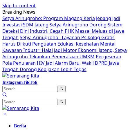
Skip to content
Breaking News
Setya Arinugroho: Program Magang Kerja Jepang Jadi
Investasi SDM Jateng
Setya Arinugroho Dorong Sistem
Deteksi Dini Industri, Cegah PHK Massal Meluas di Jawa
Tengah
Setya Arinugroho : Layanan Psikolog Gratis
Harus Diikuti Penguatan Edukasi Kesehatan Mental
Kawasan Industri Halal Jadi Motor Ekonomi Jateng, Setya
Arinugroho Tekankan Pemerataan UMKM
Pergeseran
Pola Penularan HIV Jadi Alarm Baru, Wakil DPRD Jawa
Tengah Dorong Kebijakan Lebih Tegas
Instagram
TikTok
Berita