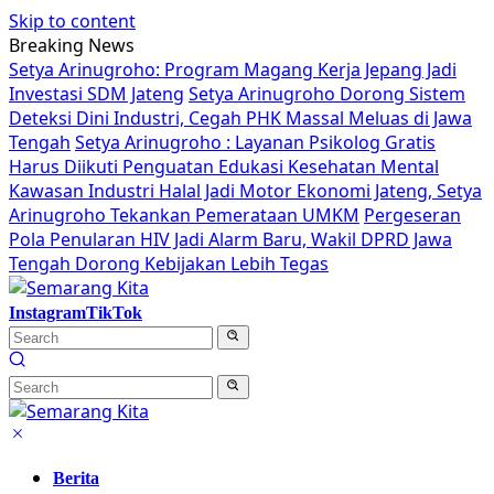
Skip to content
Breaking News
Setya Arinugroho: Program Magang Kerja Jepang Jadi
Investasi SDM Jateng
Setya Arinugroho Dorong Sistem
Deteksi Dini Industri, Cegah PHK Massal Meluas di Jawa
Tengah
Setya Arinugroho : Layanan Psikolog Gratis
Harus Diikuti Penguatan Edukasi Kesehatan Mental
Kawasan Industri Halal Jadi Motor Ekonomi Jateng, Setya
Arinugroho Tekankan Pemerataan UMKM
Pergeseran
Pola Penularan HIV Jadi Alarm Baru, Wakil DPRD Jawa
Tengah Dorong Kebijakan Lebih Tegas
Instagram
TikTok
Berita