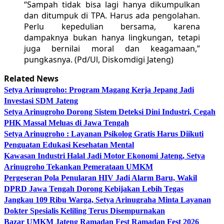
“Sampah tidak bisa lagi hanya dikumpulkan
dan ditumpuk di TPA. Harus ada pengolahan.
Perlu kepedulian bersama, karena
dampaknya bukan hanya lingkungan, tetapi
juga bernilai moral dan keagamaan,”
pungkasnya. (Pd/Ul, Diskomdigi Jateng)
Related News
Setya Arinugroho: Program Magang Kerja Jepang Jadi
Investasi SDM Jateng
Setya Arinugroho Dorong Sistem Deteksi Dini Industri, Cegah
PHK Massal Meluas di Jawa Tengah
Setya Arinugroho : Layanan Psikolog Gratis Harus Diikuti
Penguatan Edukasi Kesehatan Mental
Kawasan Industri Halal Jadi Motor Ekonomi Jateng, Setya
Arinugroho Tekankan Pemerataan UMKM
Pergeseran Pola Penularan HIV Jadi Alarm Baru, Wakil
DPRD Jawa Tengah Dorong Kebijakan Lebih Tegas
Jangkau 109 Ribu Warga, Setya Arinugraha Minta Layanan
Dokter Spesialis Keliling Terus Disempurnakan
Bazar UMKM Jateng
Ramadan Fest
Ramadan Fest 2026