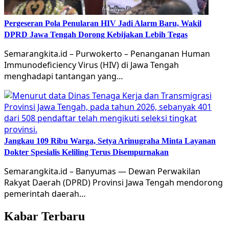
Pergeseran Pola Penularan HIV Jadi Alarm Baru, Wakil
DPRD Jawa Tengah Dorong Kebijakan Lebih Tegas
Semarangkita.id – Purwokerto – Penanganan Human
Immunodeficiency Virus (HIV) di Jawa Tengah
menghadapi tantangan yang…
Jangkau 109 Ribu Warga, Setya Arinugraha Minta Layanan
Dokter Spesialis Keliling Terus Disempurnakan
Semarangkita.id – Banyumas — Dewan Perwakilan
Rakyat Daerah (DPRD) Provinsi Jawa Tengah mendorong
pemerintah daerah…
Kabar Terbaru