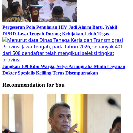
Pergeseran Pola Penularan HIV Jadi Alarm Baru, Wakil
DPRD Jawa Tengah Dorong Kebijakan Lebih Tegas
Jangkau 109 Ribu Warga, Setya Arinugraha Minta Layanan
Dokter Spesialis Keliling Terus Disempurnakan
Recommendation for You