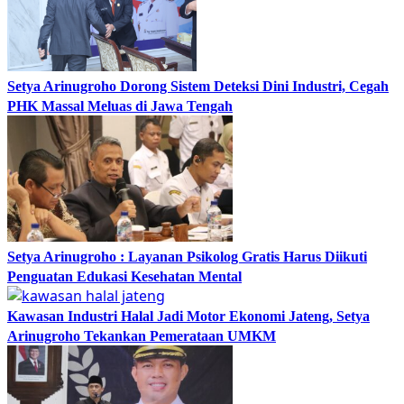
Setya Arinugroho Dorong Sistem Deteksi Dini Industri, Cegah
PHK Massal Meluas di Jawa Tengah
Setya Arinugroho : Layanan Psikolog Gratis Harus Diikuti
Penguatan Edukasi Kesehatan Mental
Kawasan Industri Halal Jadi Motor Ekonomi Jateng, Setya
Arinugroho Tekankan Pemerataan UMKM