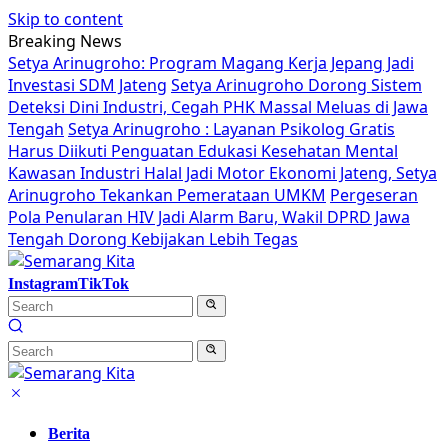
Skip to content
Breaking News
Setya Arinugroho: Program Magang Kerja Jepang Jadi
Investasi SDM Jateng
Setya Arinugroho Dorong Sistem
Deteksi Dini Industri, Cegah PHK Massal Meluas di Jawa
Tengah
Setya Arinugroho : Layanan Psikolog Gratis
Harus Diikuti Penguatan Edukasi Kesehatan Mental
Kawasan Industri Halal Jadi Motor Ekonomi Jateng, Setya
Arinugroho Tekankan Pemerataan UMKM
Pergeseran
Pola Penularan HIV Jadi Alarm Baru, Wakil DPRD Jawa
Tengah Dorong Kebijakan Lebih Tegas
Instagram
TikTok
Berita