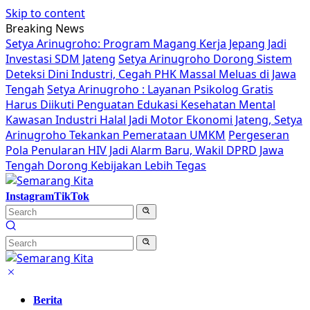
Skip to content
Breaking News
Setya Arinugroho: Program Magang Kerja Jepang Jadi
Investasi SDM Jateng
Setya Arinugroho Dorong Sistem
Deteksi Dini Industri, Cegah PHK Massal Meluas di Jawa
Tengah
Setya Arinugroho : Layanan Psikolog Gratis
Harus Diikuti Penguatan Edukasi Kesehatan Mental
Kawasan Industri Halal Jadi Motor Ekonomi Jateng, Setya
Arinugroho Tekankan Pemerataan UMKM
Pergeseran
Pola Penularan HIV Jadi Alarm Baru, Wakil DPRD Jawa
Tengah Dorong Kebijakan Lebih Tegas
Instagram
TikTok
Berita