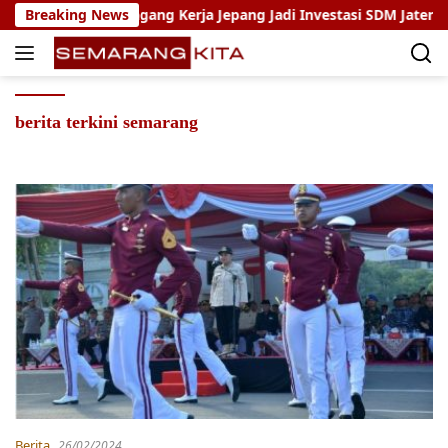
Skip
o: Program Magang Kerja Jepang Jadi Investasi SDM Jateng
Breaking News
to
content
berita terkini semarang
Berita
26/02/2024