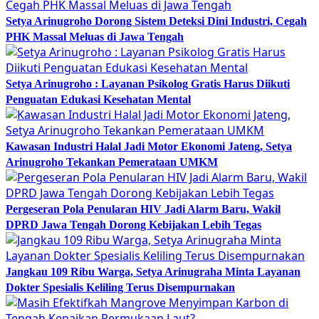
Setya Arinugroho Dorong Sistem Deteksi Dini Industri, Cegah
PHK Massal Meluas di Jawa Tengah
Setya Arinugroho : Layanan Psikolog Gratis Harus Diikuti
Penguatan Edukasi Kesehatan Mental
Kawasan Industri Halal Jadi Motor Ekonomi Jateng, Setya
Arinugroho Tekankan Pemerataan UMKM
Pergeseran Pola Penularan HIV Jadi Alarm Baru, Wakil
DPRD Jawa Tengah Dorong Kebijakan Lebih Tegas
Jangkau 109 Ribu Warga, Setya Arinugraha Minta Layanan
Dokter Spesialis Keliling Terus Disempurnakan