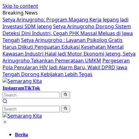
Skip to content
Breaking News
Setya Arinugroho: Program Magang Kerja Jepang Jadi
Investasi SDM Jateng
Setya Arinugroho Dorong Sistem
Deteksi Dini Industri, Cegah PHK Massal Meluas di Jawa
Tengah
Setya Arinugroho : Layanan Psikolog Gratis
Harus Diikuti Penguatan Edukasi Kesehatan Mental
Kawasan Industri Halal Jadi Motor Ekonomi Jateng, Setya
Arinugroho Tekankan Pemerataan UMKM
Pergeseran
Pola Penularan HIV Jadi Alarm Baru, Wakil DPRD Jawa
Tengah Dorong Kebijakan Lebih Tegas
Instagram
TikTok
Berita