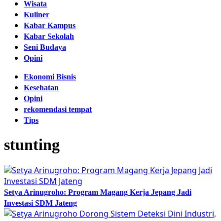
Wisata
Kuliner
Kabar Kampus
Kabar Sekolah
Seni Budaya
Opini
Ekonomi Bisnis
Kesehatan
Opini
rekomendasi tempat
Tips
stunting
Setya Arinugroho: Program Magang Kerja Jepang Jadi
Investasi SDM Jateng