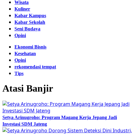
Wisata
Kuliner
Kabar Kampus
Kabar Sekolah
Seni Budaya
Opini
Ekonomi Bisnis
Kesehatan
Opini
rekomendasi tempat
Tips
Atasi Banjir
Setya Arinugroho: Program Magang Kerja Jepang Jadi
Investasi SDM Jateng