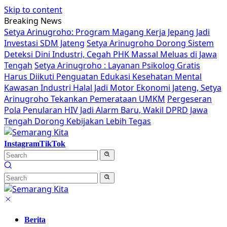
Skip to content
Breaking News
Setya Arinugroho: Program Magang Kerja Jepang Jadi
Investasi SDM Jateng
Setya Arinugroho Dorong Sistem
Deteksi Dini Industri, Cegah PHK Massal Meluas di Jawa
Tengah
Setya Arinugroho : Layanan Psikolog Gratis
Harus Diikuti Penguatan Edukasi Kesehatan Mental
Kawasan Industri Halal Jadi Motor Ekonomi Jateng, Setya
Arinugroho Tekankan Pemerataan UMKM
Pergeseran
Pola Penularan HIV Jadi Alarm Baru, Wakil DPRD Jawa
Tengah Dorong Kebijakan Lebih Tegas
Instagram
TikTok
Berita