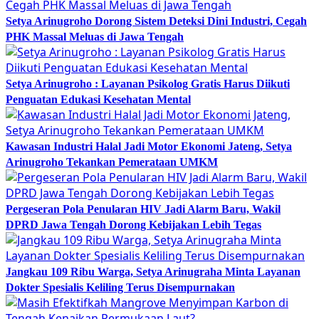
Setya Arinugroho Dorong Sistem Deteksi Dini Industri, Cegah
PHK Massal Meluas di Jawa Tengah
Setya Arinugroho : Layanan Psikolog Gratis Harus Diikuti
Penguatan Edukasi Kesehatan Mental
Kawasan Industri Halal Jadi Motor Ekonomi Jateng, Setya
Arinugroho Tekankan Pemerataan UMKM
Pergeseran Pola Penularan HIV Jadi Alarm Baru, Wakil
DPRD Jawa Tengah Dorong Kebijakan Lebih Tegas
Jangkau 109 Ribu Warga, Setya Arinugraha Minta Layanan
Dokter Spesialis Keliling Terus Disempurnakan