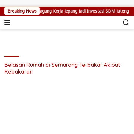
Skip to content
nugroho: Program Magang Kerja Jepang Jadi Investasi SDM Jateng
Breaking News
Belasan Rumah di Semarang Terbakar Akibat
Kebakaran